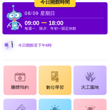
今日開館時間
08/09
星期日
09:00
ー
18:00
每週一、除夕、年初一固定休館
今日開館至下午6時
團體預約
數位學習
志工園地