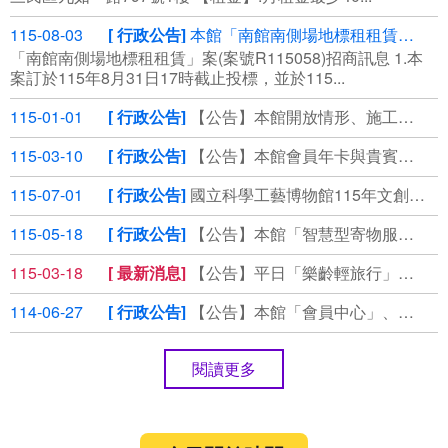
115-08-03
行政公告
本館「南館南側場地標租租賃」案(案號R115058)第3次公告，⾃115年8月3日起公開領標
「南館南側場地標租租賃」案(案號R115058)招商訊息 1.本
案訂於115年8⽉31⽇17時截⽌投標，並於115...
115-01-01
行政公告
【公告】本館開放情形、施工管制通報
115-03-10
行政公告
【公告】本館會員年卡與貴賓券使用期限延長說明
115-07-01
行政公告
國立科學工藝博物館115年文創商品徵選
115-05-18
行政公告
【公告】本館「智慧型寄物服務」說明
115-03-18
最新消息
【公告】平日「樂齡輕旅行」套裝優惠，即刻預約！
114-06-27
行政公告
【公告】本館「會員中心」、「掌握科工」個資保存期限說明
閱讀更多