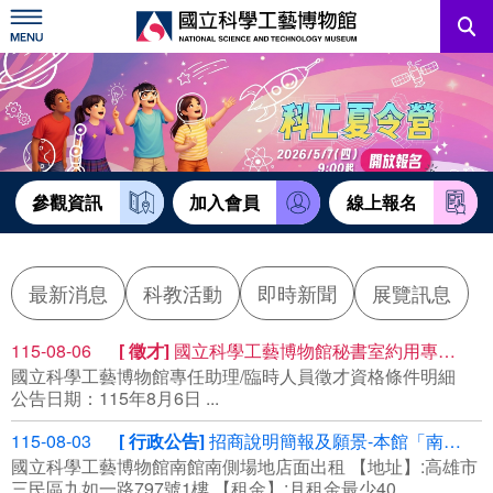
跳
到
主
要
內
訊息公告
容
參觀資訊
教育資源
參觀資訊
加入會員
線上報名
網站服務
最新消息
科教活動
即時新聞
展覽訊息
關於我們
115-08-06
徵才
國立科學工藝博物館秘書室約用專任助理
國立科學工藝博物館專任助理/臨時人員徵才資格條件明細
English
公告日期：115年8月6日 ...
115-08-03
行政公告
招商說明簡報及願景-本館「南館南側場地標租租賃」案(案號R115058)
國立科學工藝博物館南館南側場地店面出租 【地址】:高雄市
三民區九如一路797號1樓 【租金】:月租金最少40...