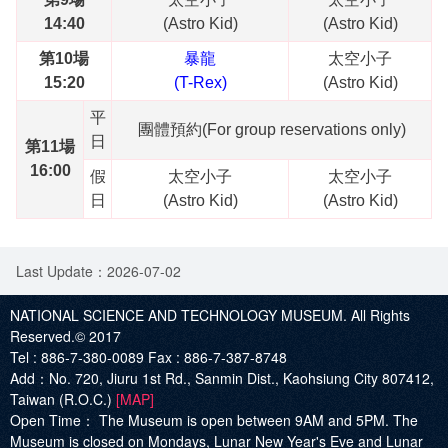
14:40
(Astro Kid)
(Astro Kid)
第10場
暴龍
太空小子
15:20
(T-Rex)
(Astro Kid)
平
團體預約(For group reservations only)
日
第11場
16:00
假
太空小子
太空小子
日
(Astro Kid)
(Astro Kid)
Last Update：2026-07-02
NATIONAL SCIENCE AND TECHNOLOGY MUSEUM. All Rights
Reserved.© 2017
Tel :
886-7-380-0089
Fax :
886-7-387-8748
Add
：No. 720, Jiuru 1st Rd., Sanmin Dist., Kaohsiung City 807412,
Taiwan (R.O.C.)
[MAP]
Open Time：
The Museum is open between 9AM and 5PM. The
Museum is closed on Mondays, Lunar New Year's Eve and Lunar