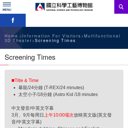
Skip
to
main
Skip font switch, social group sharing tool bar
content
News
Information For Visitors
Home
Information For Visitors
Multifunctional
3D Theater
Screening Times
Education Sources
Screening Times
Services
Administration
■
Title & Time
暴龍/24分鐘 (T-REX/24 minutes)
太空小子/18分鐘 (Astro Kid /18 minutes
中文版
中文發音/中英文字幕
3月、9月每周日
上午10:00場次
放映英文版(英文發
音/中英文字幕)