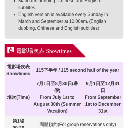
Mandarin dubbing, Chinese and English
subtitles.
English version is available every Sunday in
March and September at 10:00am. (English
dubbing, Chinese and English subtitles)
電影場次表 Showtimes
電影場次表
115下半年 / 115 second half of the year
Showtimes
7月1日至8月30日(暑
9月1日至12月31
假)
日
場次(Time)
From July 1st to
From September
August 30th (Summer
1st to December
Vacation)
31st
第1場
團體預約(For group reservations only)
09:20