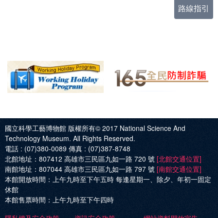
路線指引
國立科學工藝博物館 版權所有© 2017
National Science And
Technology Museum. All Rights Reserved.
電話 :
(07)380-0089
傳真 :
(07)387-8748
北館地址：
807412 高雄市三民區九如一路 720 號
[北館交通位置]
南館地址：
807044 高雄市三民區九如一路 797 號
[南館交通位置]
本館開放時間：
上午九時至下午五時 每逢星期一、除夕、年初一固定
休館
本館售票時間：
上午九時至下午四時