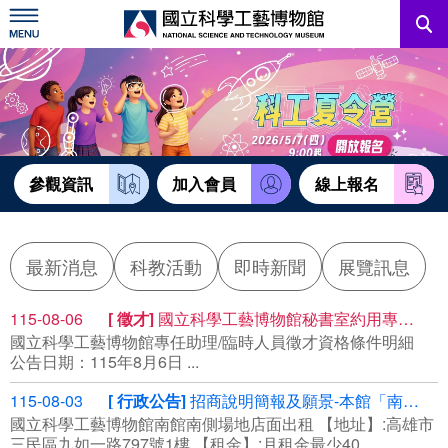
跳
到
主
要
內
訊息公告
容
參觀資訊
教育資源
參觀資訊
加入會員
線上報名
網站服務
最新消息
科教活動
即時新聞
展覽訊息
關於我們
115-08-06
徵才
國立科學工藝博物館秘書室約用專任助理
國立科學工藝博物館專任助理/臨時人員徵才資格條件明細
English
公告日期：115年8月6日 ...
115-08-03
行政公告
招商說明簡報及願景-本館「南館南側場地標租租賃」案(案號R115058)
國立科學工藝博物館南館南側場地店面出租 【地址】:高雄市
三民區九如一路797號1樓 【租金】:月租金最少40...