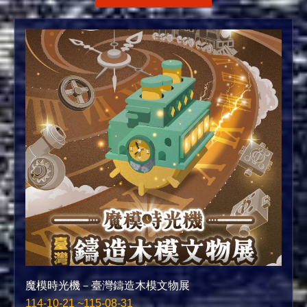
魔模時光機－臺灣鑄造木模文物展
114-10-21 ~115-08-31