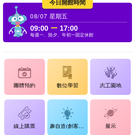
今日開館時間
08/07
星期五
09:00
ー
17:00
每週一、除夕、年初一固定休館
團體預約
數位學習
志工園地
線上購票
趣自造(創客工場)
展示