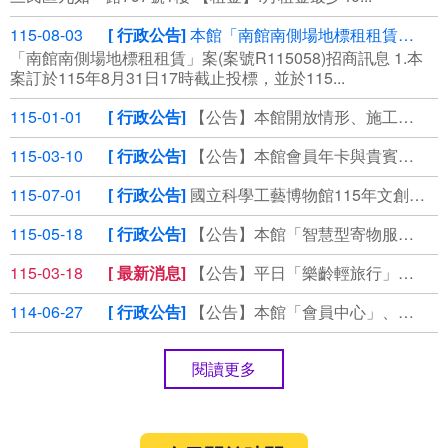
115-08-03
行政公告
本館「南館南側場地標租租賃」案(案號R115058)第3次公告，⾃115年8月3日起公開領標
「南館南側場地標租租賃」案(案號R115058)招商訊息 1.本
案訂於115年8⽉31⽇17時截⽌投標，並於115...
115-01-01
行政公告
【公告】本館開放情形、施工管制通報
115-03-10
行政公告
【公告】本館會員年卡與貴賓券使用期限延長說明
115-07-01
行政公告
國立科學工藝博物館115年文創商品徵選
115-05-18
行政公告
【公告】本館「智慧型寄物服務」說明
115-03-18
最新消息
【公告】平日「樂齡輕旅行」套裝優惠，即刻預約！
114-06-27
行政公告
【公告】本館「會員中心」、「掌握科工」個資保存期限說明
閱讀更多