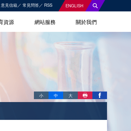
意見信箱
常見問答
RSS
ENGLISH
育資源
網站服務
關於我們
略過字型切換，社群分享工具列
小
中
大