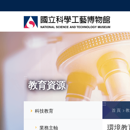
跳
到
主
要
內
容
:::
教育資源
:::
首頁
科技教育
環境教
業務主軸