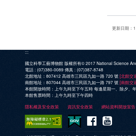
更新日期：110
:::
國立科學工藝博物館 版權所有© 2017
National Science An
電話 :
(07)380-0089
傳真 :
(07)387-8748
北館地址：
807412 高雄市三民區九如一路 720 號
[北館交
南館地址：
807044 高雄市三民區九如一路 797 號
[南館交
本館開放時間：
上午九時至下午五時 每逢星期一、除夕、
本館售票時間：
上午九時至下午四時
隱私權及安全政策
資訊安全政策
網站資料開放宣告
Facebo
Yout
科
科