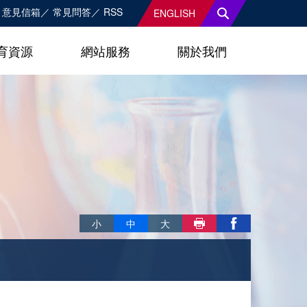
意見信箱
常見問答
RSS
ENGLISH
育資源
網站服務
關於我們
略過字型切換，社群分享工具列
小
中
大