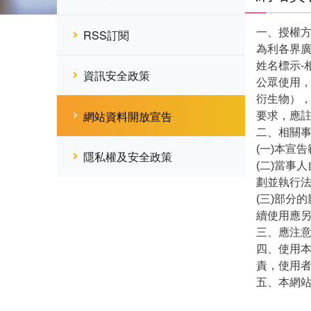
一、授權
RSS訂閱
為利各界
姓名標示-
資訊安全政策
公眾使用
衍生物）
網站資料開放宣告
要求，應
二、相關
(一)本宣
隱私權及安全政策
(二)當事
劃並執行
(三)部分
續使用應
三、應注意
四、使用
責，使用
五、本網