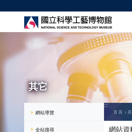
跳
到
主
要
內
容
:::
其它
:::
首頁
網站導覽
網站資
全站搜尋