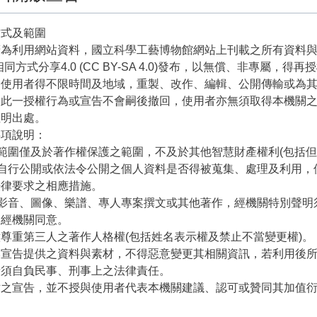
方式及範圍
廣為利用網站資料，國立科學工藝博物館網站上刊載之所有資料與
相同方式分享4.0 (CC BY-SA 4.0)發布，以無償、非專屬
，使用者得不限時間及地域，重製、改作、編輯、公開傳輸或為
，此一授權行為或宣告不會嗣後撤回，使用者亦無須取得本機關
註明出處。
事項說明：
告範圍僅及於著作權保護之範圍，不及於其他智慧財產權利(包括
人自行公開或依法令公開之個人資料是否得被蒐集、處理及利用
法律要求之相應措施。
的影音、圖像、樂譜、專人專案撰文或其他著作，經機關特別聲
另經機關同意。
尊重第三人之著作人格權(包括姓名表示權及禁止不當變更權)。
本宣告提供之資料與素材，不得惡意變更其相關資訊，若利用後
者須自負民事、刑事上之法律責任。
站之宣告，並不授與使用者代表本機關建議、認可或贊同其加值