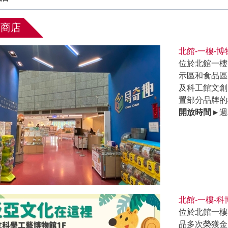
品商店
北館-一樓-博
位於北館一樓
示區和食品區
及科工館文創
置部分品牌的
開放時間 ▸
週
北館-一樓-
位於北館一樓
品多次榮獲金