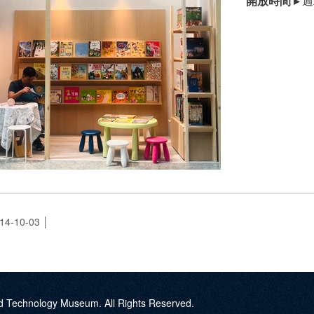
開放時間 ▸
週
-10-03
d Technology Museum. All Rights Reserved.