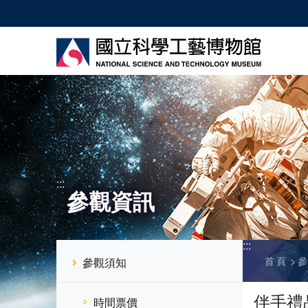
跳
到
主
要
內
容
:::
參觀資訊
:::
首頁
參觀須知
伴手禮
時間票價