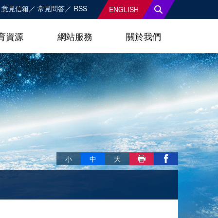
意見信箱
常見問答
RSS
ENGLISH
育資源
網站服務
關於我們
略過字型切換，社群分享工具列
小
中
大