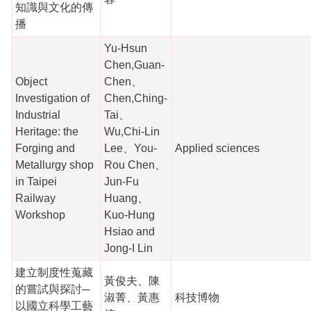
知識與文化的傳
播
Yu-Hsun
Chen,Guan-
Object
Chen、
Investigation of
Chen,Ching-
Industrial
Tai、
Heritage: the
Wu,Chi-Lin
Forging and
Lee、You-
Applied sciences
Metallurgy shop
Rou Chen、
in Taipei
Jun-Fu
Railway
Huang、
Workshop
Kuo-Hung
Hsiao and
Jong-I Lin
建立制度性蒐藏
黃俊夫、陳
的嘗試與探討─
淑菁、黃惠
科技博物
以國立科學工藝