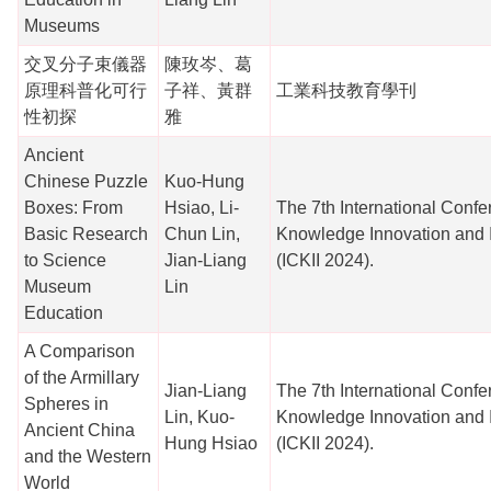
Museums
交叉分子束儀器
陳玫岑、葛
原理科普化可行
子祥、黃群
工業科技教育學刊
性初探
雅
Ancient
Chinese Puzzle
Kuo-Hung
Boxes: From
Hsiao, Li-
The 7th International Conf
Basic Research
Chun Lin,
Knowledge Innovation and 
to Science
Jian-Liang
(ICKII 2024).
Museum
Lin
Education
A Comparison
of the Armillary
Jian-Liang
The 7th International Conf
Spheres in
Lin, Kuo-
Knowledge Innovation and 
Ancient China
Hung Hsiao
(ICKII 2024).
and the Western
World