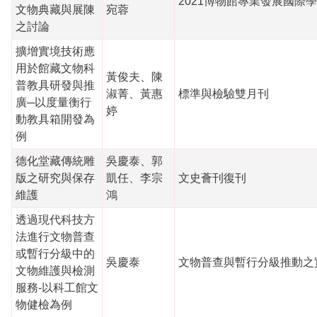
2021博物館專業發展國際
文物典藏與展陳
宛蓉
之討論
擴增實境技術應
用於館藏文物科
黃俊夫、陳
普教具研發與推
淑菁、黃惠
標準與檢驗雙月刊
廣─以度量衡行
婷
動教具箱開發為
例
德化堂藏傳統雕
吳慶泰、郭
版之研究與保存
凱任、李宗
文史薈刊復刊
維護
鴻
透過現代科技方
法進行文物普查
或暫行分級中的
吳慶泰
文物普查與暫行分級推動之
文物維護與檢測
服務-以科工館文
物健檢為例