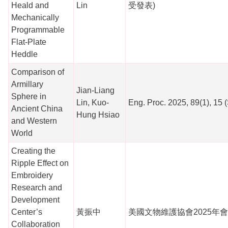
Heald and
Lin
受發表)
Mechanically
Programmable
Flat-Plate
Heddle
Comparison of
Armillary
Jian-Liang
Sphere in
Lin, Kuo-
Eng. Proc. 2025, 89(1), 15 
Ancient China
Hung Hsiao
and Western
World
Creating the
Ripple Effect on
Embroidery
Research and
Development
Center’s
黃振中
美國文物維護協會2025年會
Collaboration