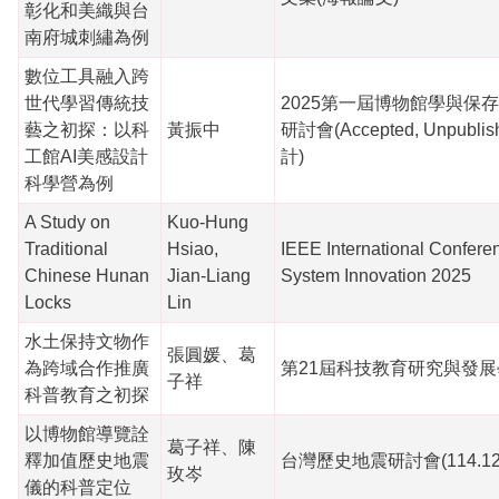
彰化和美織與台
南府城刺繡為例
數位工具融入跨
世代學習傳統技
2025第一屆博物館學與保
藝之初探：以科
黃振中
研討會(Accepted, Unpubl
工館AI美感設計
計)
科學營為例
A Study on
Kuo‑Hung
Traditional
Hsiao,
IEEE International Confere
Chinese Hunan
Jian‑Liang
System Innovation 2025
Locks
Lin
水土保持文物作
張圓媛、葛
為跨域合作推廣
第21屆科技教育研究與發
子祥
科普教育之初探
以博物館導覽詮
葛子祥、陳
釋加值歷史地震
台灣歷史地震研討會(114.12.
玫岑
儀的科普定位