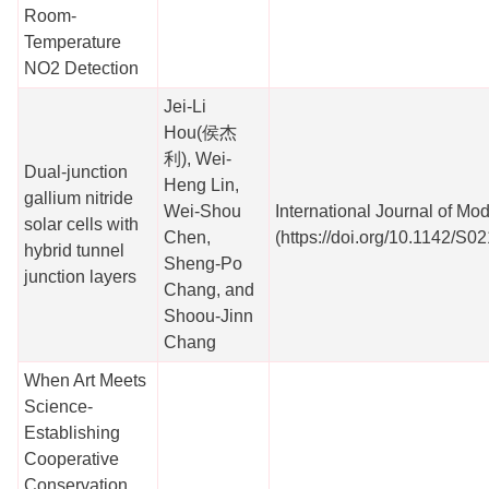
Room-
Temperature
NO2 Detection
Jei-Li
Hou(侯杰
利), Wei-
Dual-junction
Heng Lin,
gallium nitride
Wei-Shou
International Journal of Mo
solar cells with
Chen,
(https://doi.org/10.1142/
hybrid tunnel
Sheng-Po
junction layers
Chang, and
Shoou-Jinn
Chang
When Art Meets
Science-
Establishing
Cooperative
Conservation