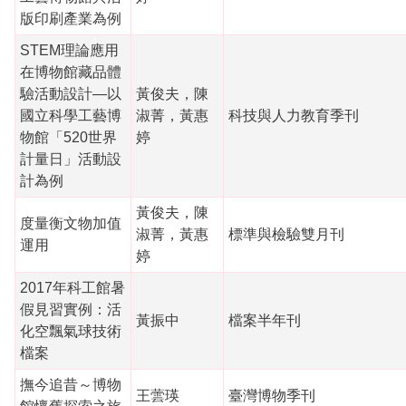
版印刷產業為例
STEM理論應用
在博物館藏品體
驗活動設計―以
黃俊夫，陳
國立科學工藝博
淑菁，黃惠
科技與人力教育季刊
物館「520世界
婷
計量日」活動設
計為例
黃俊夫，陳
度量衡文物加值
淑菁，黃惠
標準與檢驗雙月刊
運用
婷
2017年科工館暑
假見習實例：活
黃振中
檔案半年刊
化空飄氣球技術
檔案
撫今追昔～博物
王蕓瑛
臺灣博物季刊