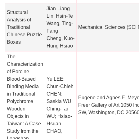
Jian-Liang
Structural
Lin, Hsin-Te
Analysis of
Wang, Ting-
Traditional
Mechanical Sciences (SC
Fang
Chinese Puzzle
Cheng, Kuo-
Boxes
Hung Hsiao
The
Characterization
of Porcine
Blood-Based
Yu LEE;
Binding Media
Chun-Chieh
in Traditional
CHEN;
Eugene and Agnes E. Meyer
Polychrome
Saskia WU;
Freer Gallery of Art 1050 
Wooden
Ching-Tai
SW, Washington, DC 2056
Objects in
WU; Hsiao-
Taiwan: A Case
Hsuan
Study from the
CHAO,
Longshan