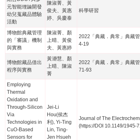
陳淑菁、黃
元智能理論開發
俊夫、黃惠
科學研習
幼兒蒐藏品體驗
婷、吳慶泰
活動
博物館典藏管理
陳淑菁、顏
2022「典藏．典常」典藏
的「審議」機制
上晴、黃俊
4-19
與實務
夫、黃惠婷
黃瀞慧、顏
博物館藏品借出
2022「典藏．典常」典藏
上晴、陳淑
程序與實務
71-93
菁
Employing
Thermal
Oxidation and
Through-Silicon
Jei-Li
Via
Hou(侯杰
Journal of The Electrochem
Technologies in
利), Yi-Ting
(https://DOI 10.1149/1945-
CuO-Based
Lin, Ting-
Sensors for
Jen Hsueh