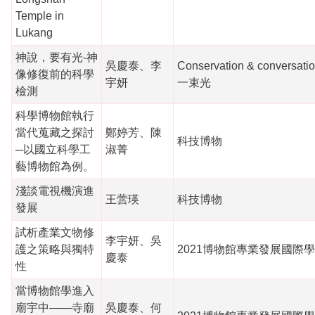
Temple in
Lukang
神說，要有光-神
吳慶泰、李
Conservation & conversati
像修復前的科學
宇妍
一束光
檢測
科學博物館執行
當代蒐藏之探討
鄭婷芳、陳
科技博物
─以國立科學工
淑菁
藝博物館為例。
淺談電視機演進
王蕓瑛
科技博物
發展
試析產業文物修
李宇妍、吳
護之策略與獨特
2021博物館專業發展國際
慶泰
性
當博物館學進入
廟宇中——寺廟
吳慶泰、何