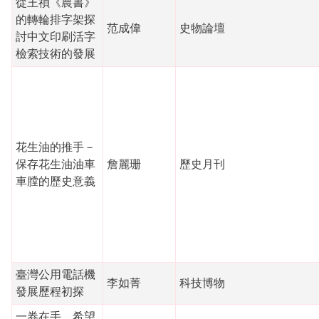
從王禎《農書》
的轉輪排字架探
范成偉
史物論壇
討中文印刷活字
檢索技術的發展
花生油的推手－
保存花生油油車
詹麗珊
歷史月刊
車膛的歷史意義
臺灣公用電話機
李如菁
科技博物
發展歷程初探
一券在手，希望