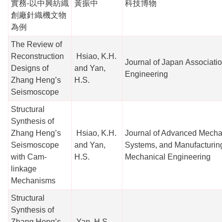
實務-以中興紡織
黃振中
科技博物
創廠針織機文物
為例
The Review of
Reconstruction
Hsiao, K.H.
Journal of Japan Associati
Designs of
and Yan,
Engineering
Zhang Heng’s
H.S.
Seismoscope
Structural
Synthesis of
Zhang Heng’s
Hsiao, K.H.
Journal of Advanced Mecha
Seismoscope
and Yan,
Systems, and Manufacturing
with Cam-
H.S.
Mechanical Engineering
linkage
Mechanisms
Structural
Synthesis of
Zhang Heng’s
Yan, H.S.