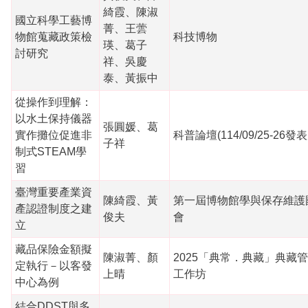
綺霞、陳淑
國立科學工藝博
菁、王蕓
物館蒐藏政策檢
科技博物
瑛、葛子
討研究
祥、吳慶
泰、黃振中
從操作到理解：
以水土保持儀器
張圓媛、葛
實作攤位促進非
科普論壇(114/09/25-26發
子祥
制式STEAM學
習
臺灣重要產業資
陳綺霞、黃
第一屆博物館學與保存維護
產認證制度之建
俊夫
會
立
藏品保險金額擬
陳淑菁、顏
2025「典常．典藏」典藏
定執行－以客發
上晴
工作坊
中心為例
結合DDST與多