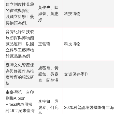
建立制度性蒐藏
黃俊夫、陳
的嘗試與探討─
淑菁、黃惠
科技博物
以國立科學工藝
婷
博物館為例。
音聲紀錄科技發
展初探與博物館
藏品運用－以國
王蕓瑛
科技博物
立科學工藝博物
館藏品展為例
臺灣文化資產保
盧薇喬、黃
存與修復作為推
韻如、吳慶
文資保存學刊
廣教育的現況研
泰、阮炯港
析
由臺灣第一台印
刷機Albion
李宇妍、吳
Press的啟用探
慶泰、何宛
2020科普論壇暨國際青年海費
討19世紀末臺灣
蓉