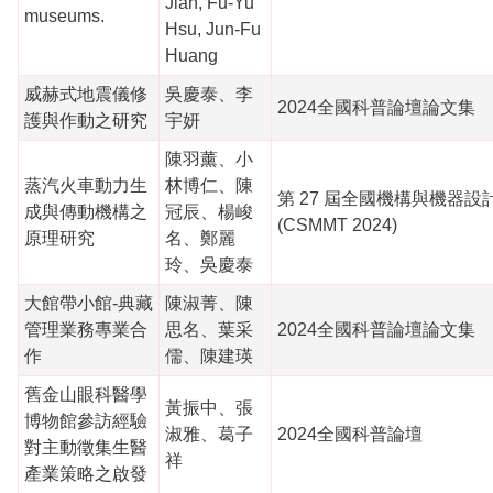
Jian, Fu-Yu
museums.
Hsu, Jun-Fu
Huang
威赫式地震儀修
吳慶泰、李
2024全國科普論壇論文集
護與作動之研究
宇妍
陳羽薰、小
蒸汽火車動力生
林博仁、陳
第 27 屆全國機構與機器
成與傳動機構之
冠辰、楊峻
(CSMMT 2024)
原理研究
名、鄭麗
玲、吳慶泰
大館帶小館-典藏
陳淑菁、陳
管理業務專業合
思名、葉采
2024全國科普論壇論文集
作
儒、陳建瑛
舊金山眼科醫學
黃振中、張
博物館參訪經驗
淑雅、葛子
2024全國科普論壇
對主動徵集生醫
祥
產業策略之啟發