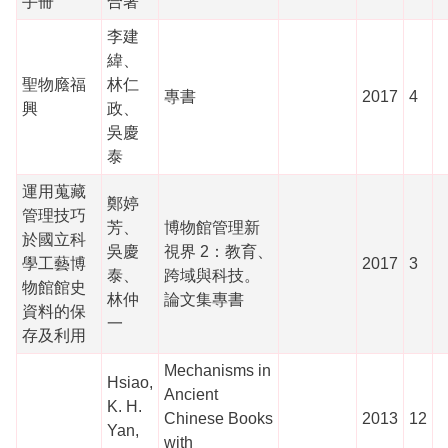
手冊
合著
李建
緯、
聖物廕福
林仁
專書
2017
4
興
政、
吳慶
泰
運用蒐藏
鄭婷
管理技巧
芳、
博物館管理新
於國立科
吳慶
視界 2：教育、
學工藝博
2017
3
泰、
跨域與科技。
物館館史
林仲
論文集專書
資料的保
一
存及利用
Mechanisms in
Hsiao,
Ancient
K. H.
Chinese Books
2013
12
Yan,
with