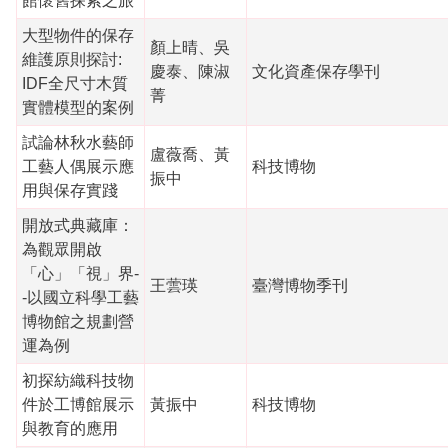
館懷舊探索之旅
大型物件的保存
顏上晴、吳
維護原則探討:
慶泰、陳淑
文化資產保存學刊
IDF全尺寸木質
菁
實體模型的案例
試論林秋水藝師
盧薇喬、黃
工藝人偶展示應
科技博物
振中
用與保存實踐
開放式典藏庫：
為觀眾開啟
「心」「視」界-
王蕓瑛
臺灣博物季刊
-以國立科學工藝
博物館之規劃營
運為例
初探紡織科技物
件於工博館展示
黃振中
科技博物
與教育的應用