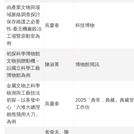
由產業文物與場
域脈絡調查探討
保存維護之必要
吳慶泰
科技博物
性-臺北機廠鍛冶
工場暨原動室為
例
初探科學博物館
文物捐贈動機－
陳淑菁
博物館簡訊
以國立科學工藝
博物館為例
金屬文物之科學
檢測與工藝技法
初探－以客發中
2025「典常．典藏」典藏
吳慶泰
心「六堆大總理
工作坊
賴熊飛用大刀」
為例
黃俊夫、陳