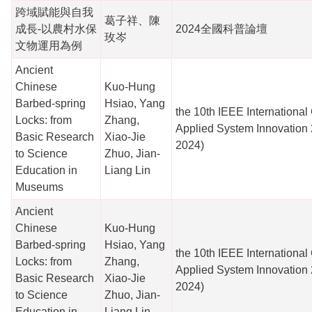
跨域賦能與自我
葛子祥、陳
成長-以農村水保
2024全國科普論壇
玫岑
文物運用為例
Ancient
Chinese
Kuo-Hung
Barbed-spring
Hsiao, Yang
the 10th IEEE Internationa
Locks: from
Zhang,
Applied System Innovation
Basic Research
Xiao-Jie
2024)
to Science
Zhuo, Jian-
Education in
Liang Lin
Museums
Ancient
Chinese
Kuo-Hung
Barbed-spring
Hsiao, Yang
the 10th IEEE Internationa
Locks: from
Zhang,
Applied System Innovation
Basic Research
Xiao-Jie
2024)
to Science
Zhuo, Jian-
Education in
Liang Lin