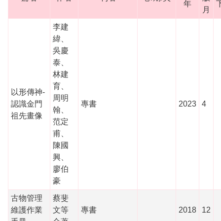
年
月
李建
緯、
吳慶
泰、
林建
育、
以形傳神-
周明
認識金門
專書
2023
4
翰、
祖先畫像
范定
甫、
陳國
興、
廖伯
豪
古物管理
蔡斐
維護作業
文等
專書
2018
12