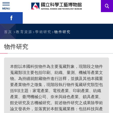
跳
到
主
略過字型切換，社群分享工具列
要
內
訊息公告
容
參觀資訊
首頁
教育資源
學術研究
物件研究
教育資源
物件研究
網站服務
本館以本國科技物件為主要蒐藏對象，現階段之物件
關於我們
蒐藏類項主要包括印刷、紡織、量測、機械等產業文
物。為持續就館藏物件進行詮釋，並擴及其他本國重
要產業物件之徵集，現階段執行物件蒐藏研究類型包
English
括9項主題：家電產業、電視產業、印刷產業、紡織
產業、臺灣機械公司、奈米與綠色產業、鎖具產業、
館史研究及古機械研究。前述物件研究之成果除學術
論文發表外，並落實於本館蒐藏業務：包括科技與產