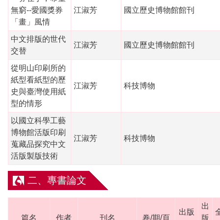
無窮--愛國獎券
江淑芳
國立歷史博物館館刊
「畫」風情
中文排版的世代
江淑芳
國立歷史博物館館刊
交替
從明山印刷所的
紙型看紙型的歷
江淑芳
科技博物
史與臺灣使用紙
型的情形
以國立科學工藝
博物館活版印刷
江淑芳
科技博物
蒐藏品探究中文
活版製版技術
二、專書論文
出
出版
篇名
作者
刊名
卷/期/頁
版