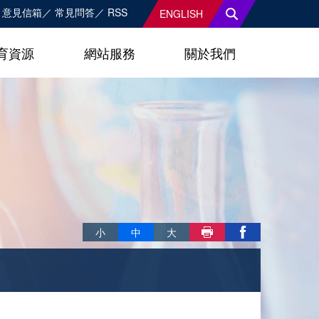
意見信箱
常見問答
RSS
ENGLISH
育資源
網站服務
關於我們
略過字型切換，社群分享工具列
小
中
大