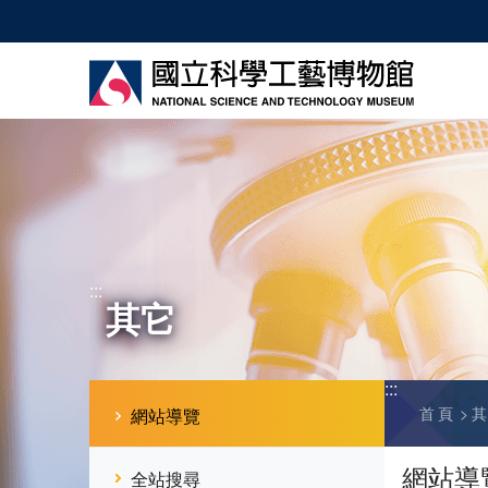
跳
到
主
要
內
容
:::
其它
:::
首頁
網站導覽
網站導
全站搜尋