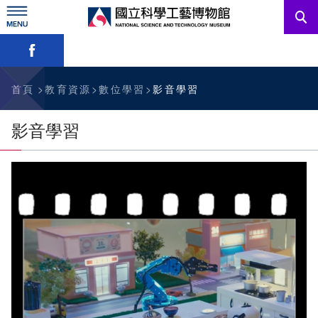
跳
到
主
略過字型切換，社群分享工具列
要
內
訊息公告
容
參觀資訊
首頁
教育資源
數位學習
影音學習
教育資源
影音學習
網站服務
關於我們
English