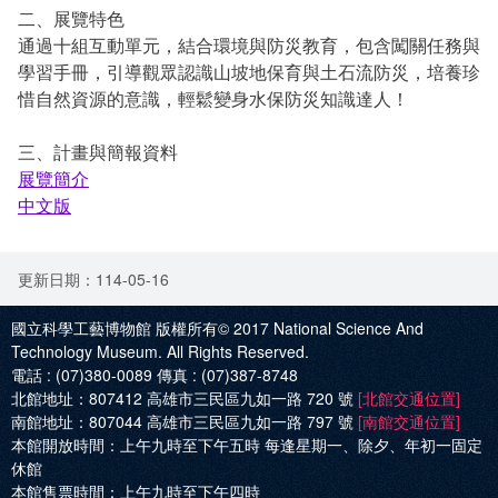
二、展覽特色
通過十組互動單元，結合環境與防災教育，包含闖關任務與
學習手冊，引導觀眾認識山坡地保育與土石流防災，培養珍
惜自然資源的意識，輕鬆變身水保防災知識達人！
三、計畫與簡報資料
展覽簡介
中文版
更新日期：114-05-16
國立科學工藝博物館 版權所有© 2017
National Science And
Technology Museum. All Rights Reserved.
電話 :
(07)380-0089
傳真 :
(07)387-8748
北館地址：
807412 高雄市三民區九如一路 720 號
[北館交通位置]
南館地址：
807044 高雄市三民區九如一路 797 號
[南館交通位置]
本館開放時間：
上午九時至下午五時 每逢星期一、除夕、年初一固定
休館
本館售票時間：
上午九時至下午四時