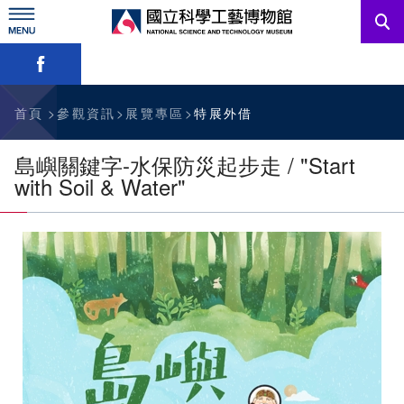
跳
到
主
略過字型切換，社群分享工具列
要
內
訊息公告
容
參觀資訊
首頁
參觀資訊
展覽專區
特展外借
教育資源
島嶼關鍵字-水保防災起步走 / "Start
with Soil & Water"
網站服務
關於我們
English