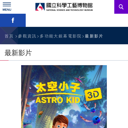
跳
到
主
略過字型切換，社群分享工具列
要
內
訊息公告
容
參觀資訊
首頁
參觀資訊
多功能大銀幕電影院
最新影片
教育資源
最新影片
網站服務
關於我們
English