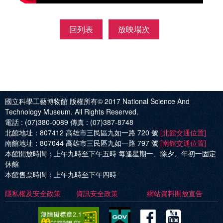
回列表
放映場次
國立科學工藝博物館 版權所有© 2017
National Science And
Technology Museum. All Rights Reserved.
電話 :
(07)380-0089
傳真 :
(07)387-8748
北館地址：
807412 高雄市三民區九如一路 720 號
[北館交通位置]
南館地址：
807044 高雄市三民區九如一路 797 號
[南館交通位置]
本館開放時間：
上午九時至下午五時 每逢星期一、除夕、年初一固定
休館
本館售票時間：
上午九時至下午四時
隱私權及安全政策
資訊安全政策
網站資料開放宣告
Facebo
Yout