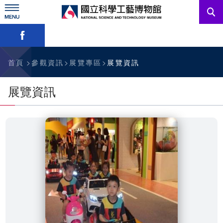
跳
到
主
略過字型切換，社群分享工具列
要
內
訊息公告
容
參觀資訊
首頁
參觀資訊
展覽專區
展覽資訊
教育資源
展覽資訊
網站服務
關於我們
English