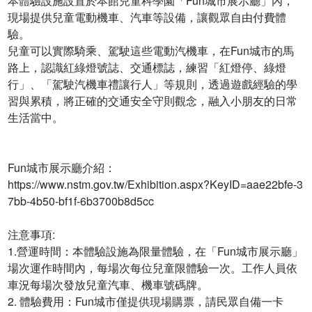
本體驗設施設置於本館兒童科學園「Fun城市展示廳」內，
現場提供兒童電動機車、汽車等設備，讓觀眾自由付費體
驗。
兒童可以實際騎乘、駕駛這些電動汽機車，在Fun城市的馬
路上，認識紅綠燈號誌、交通標誌，練習「紅燈停、綠燈
行」、「駕駛汽機車禮讓行人」等規則，透過遊戲經驗的學
習與累積，將正確的交通安全守則觀念，融入小朋友的日常
生活當中。
Fun城市展示廳介紹：
https://www.nstm.gov.tw/Exhibition.aspx?KeyID=aae22bfe-3
7bb-4b50-bf1f-6b3700b8d5cc
注意事項:
1.營運時間：本體驗設施為限量體驗，在「Fun城市展示廳」
場次運作時間內，每場次每位兒童限體驗一次。工作人員依
車況每場次發放兒童汽車、機車號碼牌。
2. 體驗費用：Fun城市僅提供現場購票，請民眾自備一卡