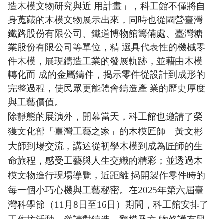
造木模文物研究與近 用計畫」，科工館不僅將自
身蒐藏的木模文物展示出來，同時也從國營臺灣
鐵路股份有限公司、鐵道博物館籌備處、臺灣糖
業股份有限公司等單位，精 選具代表性的機械零
件木模，展現鑄造工業的發展軌跡，並藉由木模
轉化而 成的金屬鑄件，揭示零件從設計到成形的
完整過程，使民眾更能體會鑄造產 業的歷史厚度
與工藝價值。
除靜態的展演外，開幕當天，科工館也邀請了榮
獲文化部「臺灣工藝之家」的木模匠師—黃文彬
大師到場交流，講述從初學木模到成為匠師的生
命旅程，感受工藝與人生交織的精彩；並透過木
模文物進行現場導覽，近距離 揭開製作零件時的
每一個小巧心機與工藝秘密。在2025年第六屆臺
灣科學節（11月8日至16日）期間，科工館安排了