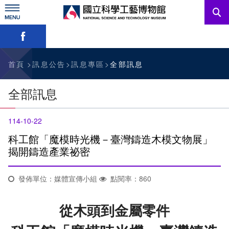
跳
到
主
略過字型切換，社群分享工具列
要
內
訊息公告
容
參觀資訊
首頁
訊息公告
訊息專區
全部訊息
教育資源
全部訊息
網站服務
114-10-22
關於我們
科工館「魔模時光機－臺灣鑄造木模文物展」
揭開鑄造產業祕密
English
發佈單位：媒體宣傳小組
點閱率：860
從木頭到金屬零件