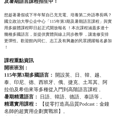
及暑期語言課程招生中！
想趁著暑假或下半年幫自己充充電、培養第二外語專長嗎？
國立政治大學公企中心「115年第3期及暑期語言課程」與實
用多媒體課程即日起正式開放報名 ！本次課程涵蓋多達十
幾種多國語言，並提供實體與線上同步教學 ，讓進修安排
更彈性。歡迎館內同仁、志工及有興趣的民眾踴躍報名參加
！
課程重點資訊
開班班別：
115
年第3期多國語言：
開設英、日、韓、越、
泰、印尼、德、西班牙、俄、捷克、土耳其、阿
拉伯及希伯來等多種從入門到高階語言課程
。
暑期精選語言：
日語、韓語、德語、泰語等
。
精選實用課程：
【從零打造高品質Podcast：金鐘
名師的超實用企劃實戰班】
。