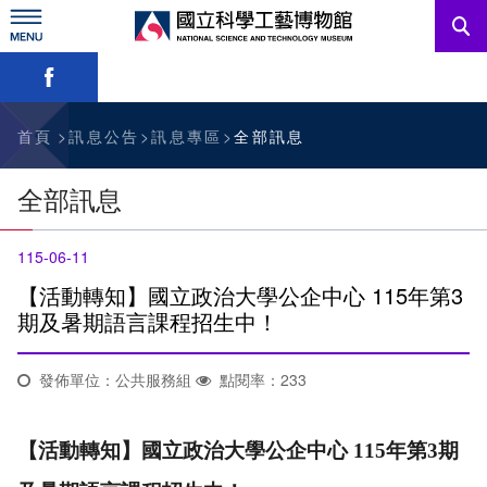
跳
到
主
略過字型切換，社群分享工具列
要
內
訊息公告
容
參觀資訊
首頁
訊息公告
訊息專區
全部訊息
教育資源
全部訊息
網站服務
115-06-11
關於我們
【活動轉知】國立政治大學公企中心 115年第3
期及暑期語言課程招生中！
English
發佈單位：公共服務組
點閱率：233
【活動轉知】國立政治大學公企中心 115年第3期