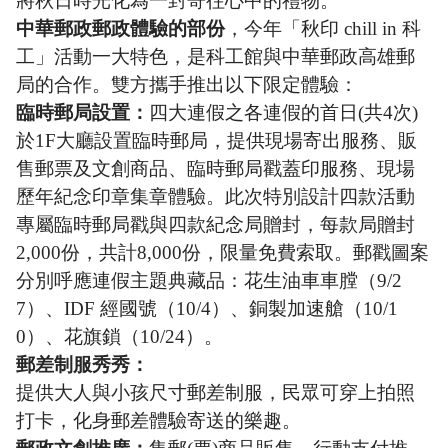
將秋日時光化為一封寄往心中的禮物。
中華郵政郵政體驗的部份
，今年「秋印 chill in 科
工」活動一大特色，是科工館與中華郵政高雄郵
局的合作。雙方攜手推出以下限定體驗：
臨時郵局設置：
四大連假之各連假的首日(共4次)
於1F大廳設置臨時郵局，提供現場寄出服務、販
售郵票及文創商品、臨時郵局戳蓋印服務、現場
歷年紀念印章集章體驗。此次特別設計四款活動
專屬臨時郵局戳與四款紀念局贈封，每款局贈封
2,000份，共計8,000份，限量免費索取。郵戳圖案
分別呼應連假主題典藏品：花生油車車膛（9/2
7）、IDF 經國號（10/4）、銅製加速艙（10/1
0）、花旗鎖（10/24）。
郵差制服秀秀：
提供大人與小孩尺寸郵差制服，民眾可穿上拍照
打卡，化身郵差體驗寄送的樂趣。