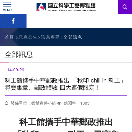
跳
到
主
略過字型切換，社群分享工具列
要
內
訊息公告
容
參觀資訊
首頁
訊息公告
訊息專區
全部訊息
教育資源
全部訊息
網站服務
114-09-26
關於我們
科工館攜手中華郵政推出 「秋印 chill in 科工」
尋寶集章、郵政體驗 四大連假限定！
English
發佈單位：媒體宣傳小組
點閱率：1385
科工館攜手中華郵政推出