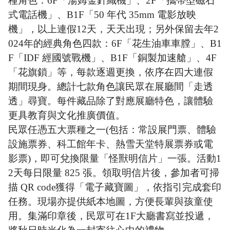
種角色：6F「湯姆金針織機」、2F「攜帶型磁石
式電話機」、B1F「50 年代 35mm 電影放映
機」，以上連假12天，天天出現；另外保留去年2
024年的經典角色四款：6F「花生油車車膛」、B1
F「IDF 經國號戰機」、B1F「銅製加速艙」、4F
「花旗鎖」等，每款逐週更換，依序在四大連假
期間現身。總計七款角色讓民眾在展廳間「走透
透」尋寶。每件藏品除了對應展廳特色，讓體驗
更具教育與文化推廣價值。
民眾任憑五大票種之一(包括：常設展門票、體驗
設施票券、科工館年卡、熱雪天堂特展票券或電
影票)，即可兌換限量「怪獸明信片」一張。活動1
2天每日限量 825 張。領取明信片後，參加者可掃
描 QR code獲得「電子藏寶圖」，依指引完成套印
任務。現場亦提供紙本地圖，方便長輩與孩童使
用。集滿印章後，民眾可在1F大廳書寫並投遞，