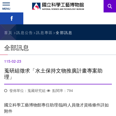
跳
到
主
略過字型切換，社群分享工具列
要
內
訊息公告
容
參觀資訊
首頁
訊息公告
訊息專區
全部訊息
教育資源
全部訊息
網站服務
115-02-23
關於我們
蒐研組徵求「水土保持文物推廣計畫專案助
理」
English
發佈單位：蒐藏研究組
點閱率：794
國立科學工藝博物館專任助理/臨時人員徵才資格條件詳如
附件