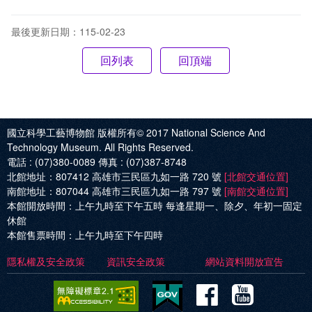
最後更新日期：115-02-23
回頂端
國立科學工藝博物館 版權所有© 2017
National Science And
Technology Museum. All Rights Reserved.
電話 :
(07)380-0089
傳真 :
(07)387-8748
北館地址：
807412 高雄市三民區九如一路 720 號
[北館交通位置]
南館地址：
807044 高雄市三民區九如一路 797 號
[南館交通位置]
本館開放時間：
上午九時至下午五時 每逢星期一、除夕、年初一固定
休館
本館售票時間：
上午九時至下午四時
隱私權及安全政策
資訊安全政策
網站資料開放宣告
Facebo
Yout