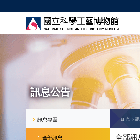
跳
到
主
要
內
容
:::
訊息公告
:::
首頁
訊息專區
全部訊
全部訊息