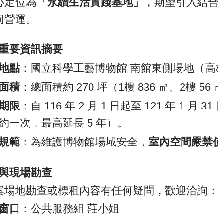
心定位為
「永續生活實踐基地」
，期望引入結
同營運。
重要資訊摘要
地點
：國立科學工藝博物館 南館東側場地（高雄
面積
：總面積約 270 坪（1樓 836 ㎡、2樓 56
期限
：自 116 年 2 月 1 日起至 121 年 1
約一次，最高延長 5 年）。
規範
：為維護博物館場域安全，
室內空間嚴禁
與現場勘查
案場地勘查或標租內容有任何疑問，歡迎洽詢
窗口
：公共服務組 莊小姐