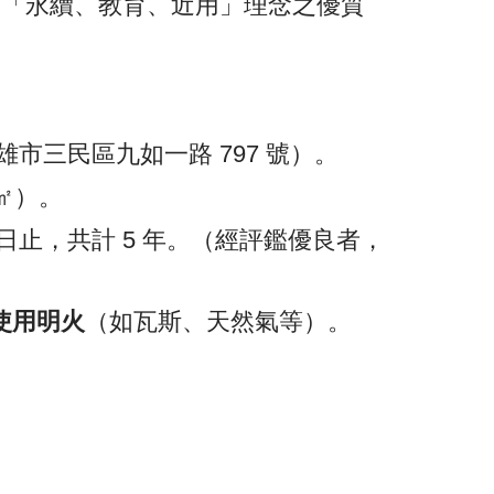
合「永續、教育、近用」理念之優質
市三民區九如一路 797 號）。
 ㎡）。
 月 31 日止，共計 5 年。（經評鑑優良者，
使用明火
（如瓦斯、天然氣等）。
：