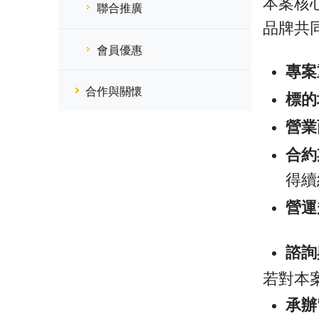
本案核
聯合推廣
品牌共
會員優惠
專案
合作與關懷
標的
營業
合約
得續
營運
諮詢
若對本
承辦