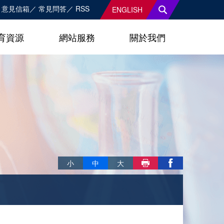
意見信箱
常見問答
RSS
ENGLISH
育資源
網站服務
關於我們
略過字型切換，社群分享工具列
小
中
大