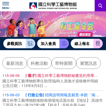
跳
到
主
要
內
訊息公告
容
參觀資訊
教育資源
參觀資訊
加入會員
線上報名
網站服務
最新消息
科教活動
即時新聞
展覽訊息
關於我們
115-08-06
徵才
國立科學工藝博物館秘書室約用專任助理
國立科學工藝博物館專任助理/臨時人員徵才資格條件明細
English
公告日期：115年8月6日 ...
115-08-03
行政公告
招商說明簡報及願景-本館「南館南側場地標租租賃」案(案號R115058)
國立科學工藝博物館南館南側場地店面出租 【地址】:高雄市
三民區九如一路797號1樓 【租金】:月租金最少40...