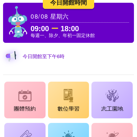
今日開館時間
08/08
星期六
09:00
ー
18:00
每週一、除夕、年初一固定休館
今日開館至下午6時
團體預約
數位學習
志工園地