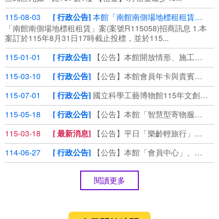
115-08-03
行政公告
本館「南館南側場地標租租賃」案(案號R115058)第3次公告，⾃115年8月3日起公開領標
「南館南側場地標租租賃」案(案號R115058)招商訊息 1.本
案訂於115年8⽉31⽇17時截⽌投標，並於115...
115-01-01
行政公告
【公告】本館開放情形、施工管制通報
115-03-10
行政公告
【公告】本館會員年卡與貴賓券使用期限延長說明
115-07-01
行政公告
國立科學工藝博物館115年文創商品徵選
115-05-18
行政公告
【公告】本館「智慧型寄物服務」說明
115-03-18
最新消息
【公告】平日「樂齡輕旅行」套裝優惠，即刻預約！
114-06-27
行政公告
【公告】本館「會員中心」、「掌握科工」個資保存期限說明
閱讀更多