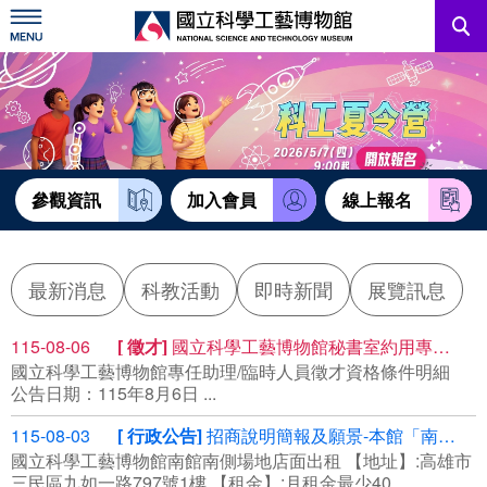
跳
到
主
要
內
訊息公告
容
參觀資訊
教育資源
參觀資訊
加入會員
線上報名
網站服務
最新消息
科教活動
即時新聞
展覽訊息
關於我們
115-08-06
徵才
國立科學工藝博物館秘書室約用專任助理
國立科學工藝博物館專任助理/臨時人員徵才資格條件明細
English
公告日期：115年8月6日 ...
115-08-03
行政公告
招商說明簡報及願景-本館「南館南側場地標租租賃」案(案號R115058)
國立科學工藝博物館南館南側場地店面出租 【地址】:高雄市
三民區九如一路797號1樓 【租金】:月租金最少40...