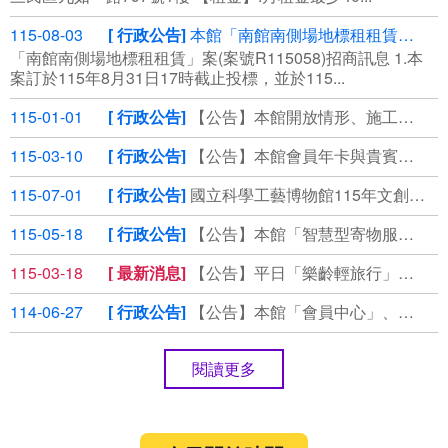
115-08-03
行政公告
本館「南館南側場地標租租賃」案(案號R115058)第3次公告，⾃115年8月3日起公開領標
「南館南側場地標租租賃」案(案號R115058)招商訊息 1.本
案訂於115年8⽉31⽇17時截⽌投標，並於115...
115-01-01
行政公告
【公告】本館開放情形、施工管制通報
115-03-10
行政公告
【公告】本館會員年卡與貴賓券使用期限延長說明
115-07-01
行政公告
國立科學工藝博物館115年文創商品徵選
115-05-18
行政公告
【公告】本館「智慧型寄物服務」說明
115-03-18
最新消息
【公告】平日「樂齡輕旅行」套裝優惠，即刻預約！
114-06-27
行政公告
【公告】本館「會員中心」、「掌握科工」個資保存期限說明
閱讀更多