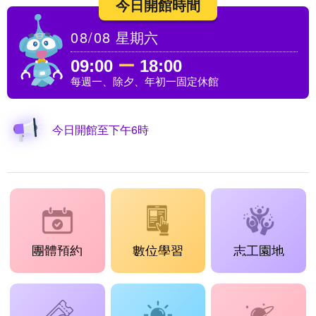
今日開館時間
08/08
星期六
09:00
ー
18:00
每週一、除夕、年初一固定休館
今日開館至下午6時
團體預約
數位學習
志工園地