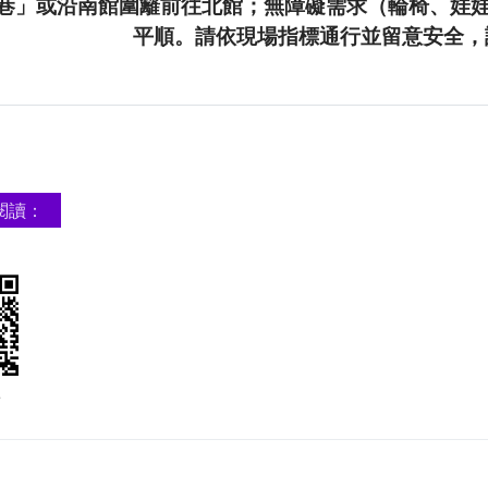
19巷」或沿南館圍籬前往北館；無障礙需求（輪椅、娃
平順。請依現場指標通行並留意安全，
閱讀：
e