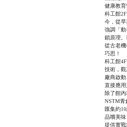
健康教育
科工館2
今，從早
強調「動
鎖原理。
從古老機
巧思！
科工館4
技術，觀
廠商啟動
直接應用
除了館內
NSTM
匯集約1
品嚐美味
提供實戰