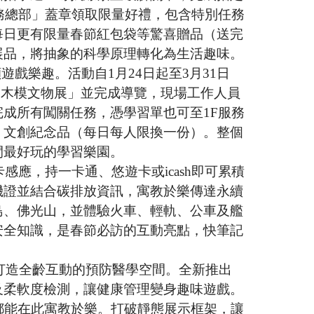
務總部」蓋章領取限量好禮，包含特別任務
每日更有限量春節紅包袋等驚喜贈品（送完
展品，將抽象的科學原理轉化為生活趣味。
戲樂趣。活動自1月24日起至3月31日
造木模文物展」並完成導覽，現場工作人員
成所有闖關任務，憑學習單也可至1F服務
」文創紀念品（每日每人限換一份）。整個
間最好玩的學習樂園。
應，持一卡通、悠遊卡或icash即可累積
機證並結合碳排放資訊，寓教於樂傳達永續
島、佛光山，並體驗火車、輕軌、公車及艦
安全知識，是春節必訪的互動亮點，快筆記
，打造全齡互動的預防醫學空間。全新推出
力及柔軟度檢測，讓健康管理變身趣味遊戲。
都能在此寓教於樂。打破靜態展示框架，讓