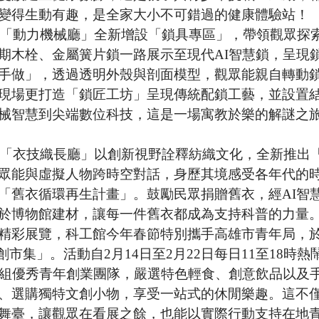
變得生動有趣，是全家大小不可錯過的健康體驗站！
F「動力機械廳」全新增設「鎖具專區」，帶領觀眾探索Loc
期木栓、金屬簧片鎖一路展示至現代AI智慧鎖，呈現
手做」，透過透明外殼與剖面模型，觀眾能親自轉動
現場更打造「鎖匠工坊」呈現傳統配鎖工藝，並設置
械智慧到尖端數位科技，這是一場寓教於樂的解謎之
F「衣技織長廳」以創新視野詮釋紡織文化，全新推出「
眾能與虛擬人物跨時空對話，身歷其境感受各年代的
「舊衣循環再生計畫」。鼓勵民眾捐贈舊衣，經AI智
於博物館建材，讓每一件舊衣都成為支持科普的力量
精彩展覽，科工館今年春節特別攜手高雄市青年局，於北館
青創市集」。活動自2月14日至2月22日每日11至18
0組優秀青年創業團隊，嚴選特色輕食、創意飲品以及
、選購獨特文創小物，享受一站式的休閒樂趣。這不
舞臺，讓觀眾在看展之餘，也能以實際行動支持在地