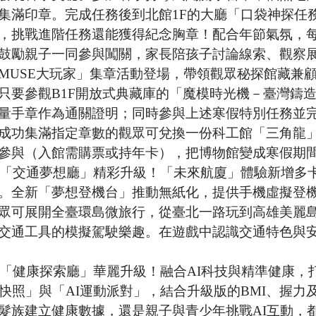
集滿印章。完成任務後到北館1F的大廳「口袋神探任
，挑戰進階任務還能獲得紀念胸章！配合年節氣氛，
鼓勵親子一同參與闖關，家長陪孩子討論線索、觀察
MUSE大玩家」集章活動登場，帶領觀眾秘探館藏兼顧遊
只要參觀B1F開放式典藏庫的「魔模時光機－臺灣鑄
量手章作為通關證明；同時參與上述寒假特別任務並完
成功集滿指定章數的觀眾可兌換一份科工館「三角龍
參與（入館需購票或持年卡），把博物館變成寒假期
F「交通夢想廳」精彩升級！「未來航廈」體驗新增多卡感
。全新「夢想登機台」推動無紙化，提供手機虛擬登
眾可展開全臺環島微旅行，從臺北一路玩到高雄美麗
交通工具的模擬駕駛樂趣。在遊戲中認識交通特色與
F「健康探索廳」華麗升級！融合AI科技與精準健康
態快照」與「AI運動派對」，結合升級版的BMI、握
髮族建立健康數據，還是親子與青少年挑戰AI互動，