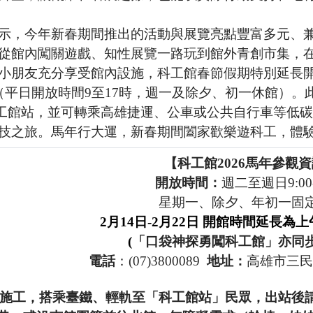
示，今年新春期間推出的活動與展覽亮點豐富多元、
從館內闖關遊戲、知性展覽一路玩到館外青創市集，
小朋友充分享受館內設施，科工館春節假期特別延長開館
（平日開放時間9至17時，週一及除夕、初一休館）
科工館站，並可轉乘高雄捷運、公車或公共自行車等低
技之旅。馬年行大運，新春期間闔家歡樂遊科工，體
【科工館2026馬年參觀
開放時間：
週二至週日9:00-
星期一、除夕、年初一固
2
月14日-2月22日 開館時間延長為
(
「口袋神探勇闖科工館」亦同步
電話
：(07)3800089
地址：
高雄市三民
施工，搭乘臺鐵、輕軌至「科工館站」民眾，出站後