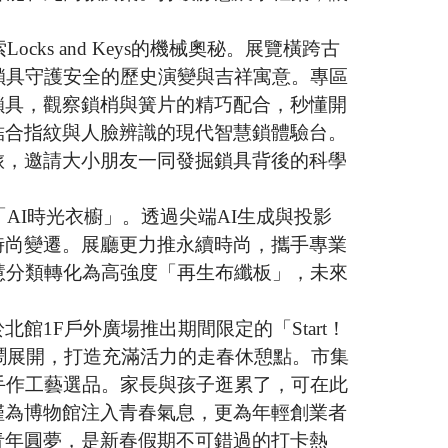
ks and Keys的機械奧秘。展覽橫跨古
鎖具守護安全的歷史演變與吉祥寓意。專區
鎖具，觀察鎖梢與簧片的精巧配合，秒懂開
結合指紋與人臉辨識的現代智慧鎖體驗台。
旅，邀請大小朋友一同發掘鎖具背後的科學
AI時光衣櫥」。透過尖端AI生成與投影
時尚變遷。展廳更力推永續時尚，攜手專業
慧分類轉化為高強度「再生布纖板」，未來
。
1F戶外廣場推出期間限定的「Start！
時熱鬧展開，打造充滿活力的走春休憩點。市集
手作工藝選品。家長與孩子逛累了，可在此
僅為博物館注入青春氣息，更為年輕創業者
青年圓夢，是新春假期不可錯過的打卡熱