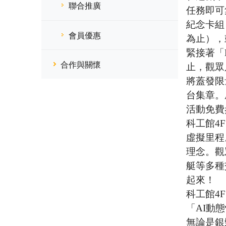
聯合推廣
任務即可
紀念卡組
會員優惠
為止），
緊接著「
合作與關懷
止，觀眾
將蓋發限
台集章。
活動免費
科工館4
虛擬里程
理念。觀
艇等多種
起來！
科工館4
「AI動
無論是銀