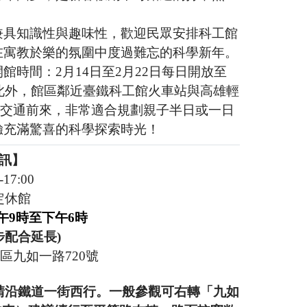
兼具知識性與趣味性，歡迎民眾安排科工館
在寓教於樂的氛圍中度過難忘的科學新年。
時間：2月14日至2月22日每日開放至
。此外，館區鄰近臺鐵科工館火車站與高雄輕
碳交通前來，非常適合規劃親子半日或一日
驗充滿驚喜的科學探索時光！
資訊】
17:00
定休館
上午9時至下午6時
配合延長)
區九如一路720號
請沿鐵道一街西行。一般參觀可右轉「九如