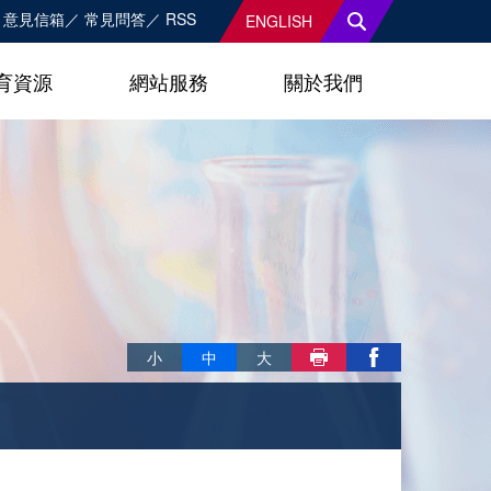
意見信箱
常見問答
RSS
ENGLISH
育資源
網站服務
關於我們
略過字型切換，社群分享工具列
小
中
大