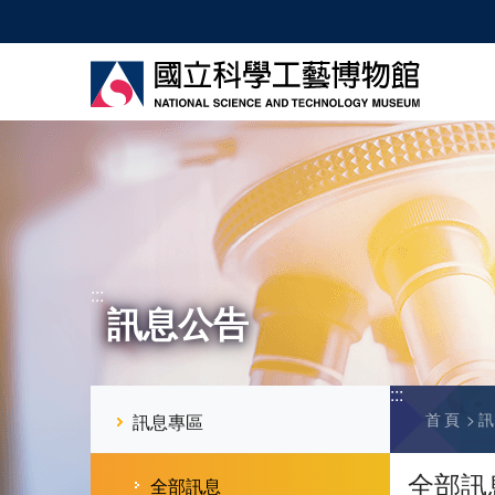
跳
到
主
要
內
容
:::
訊息公告
:::
首頁
訊息專區
全部訊
全部訊息