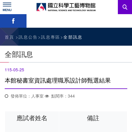
跳
到
主
略過字型切換，社群分享工具列
要
內
訊息公告
容
參觀資訊
首頁
訊息公告
訊息專區
全部訊息
教育資源
全部訊息
網站服務
115-05-25
關於我們
本館秘書室資訊處理職系設計師甄選結果
發佈單位：人事室
點閱率：344
English
應試者姓名
備註