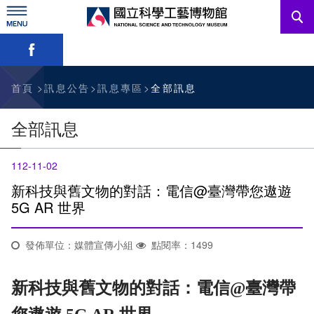
跳
到
主
略過字型切換，社群分享工具列
要
內
訊息公告
容
參觀資訊
首頁
訊息公告
訊息專區
全部訊息
教育資源
全部訊息
網站服務
112-11-02
關於我們
新科技與舊文物的對話：電信@臺灣帶您遨遊
5G AR 世界
English
發佈單位：媒體宣傳小組
點閱率：1499
新科技與舊文物的對話：電信@臺灣帶