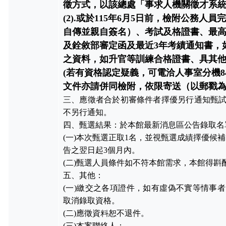
徵方式，以該總處「事求人機關徵才系
(2).
或於115年6月5日前，檢附公務人員
自傳並親自簽名）、考試及格證書、最
及銓敘部審定函及最近3年考績通知書，
之資料，如升官等訓練合格證書、具其
(若有資格認定疑義，可電洽人事室分機8
文件亦請併同檢附，依限寄送（以郵戳
三
、應徵者合於初審條件者擇優另行通知甄
不另行通知。
四、甄選結果：於本館最新消息區公告錄取名
(
一
)
本次甄選正取
1
名，並視甄選成績擇優候補
告之翌日起
3
個月內。
(
二
)
甄選人員條件如不符本館需求，本館得斟
五、其他：
(
一
)
繳交之各項證件，如有虛偽不實等情事者
取消錄取資格。
(
二
)
應徵資料恕不退件。
(
三
)
本案
聯絡人：