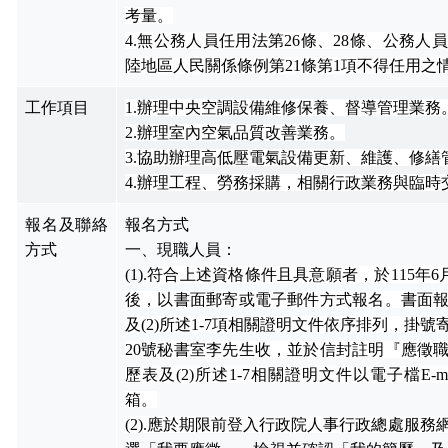
考量。
4.無公務人員任用法第
26
條、
28
條、公務人員
陸地區人民關係條例第
21
條第
1
項不得任用之
工作項目
1.辦理中央空調設備維修保養、督導管理業務
2.辦理室內空氣品質改善業務。
3.協助辦理高低壓電氣設備更新、維護、修繕
4.辦理工程、勞務採購，相關行政業務與臨時
報名及聯絡
報名方式
方式
一、現職人員：
(1).
符合上
述資格條件且具意願者，於
115
年
6
後，以書面郵寄或電子郵件方式報名。書面
及
(2)
所述
1-7
項相關證明文件依序排列，掛號
20
號秘書室李先生收，並於信封註明『應徵
歷表及
(2)
所述
1-7
相關證明文件以電子檔
E-m
箱。
(2).
應於期限前登入行政院人事行政總處服務