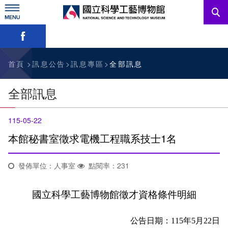
跳
到
主
略過字型切換，社群分享工具列
要
內
訊息公告
容
參觀資訊
首頁
訊息公告
訊息專區
全部訊息
教育資源
全部訊息
網站服務
115-05-22
關於我們
本館秘書室徵求電機工程職系技士1名
發佈單位：人事室
點閱率：231
English
國立科學工藝博物館徵才資格條件明細
公告日期：
115
年
5
月
22
日