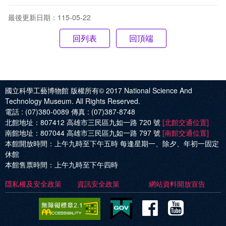
最後更新日期：115-05-22
回頂端
國立科學工藝博物館 版權所有© 2017
National Science And
Technology Museum. All Rights Reserved.
電話 :
(07)380-0089
傳真 :
(07)387-8748
北館地址：
807412 高雄市三民區九如一路 720 號
[北館交通位置]
南館地址：
807044 高雄市三民區九如一路 797 號
[南館交通位置]
本館開放時間：
上午九時至下午五時 每逢星期一、除夕、年初一固定
休館
本館售票時間：
上午九時至下午四時
隱私權及安全政策
資訊安全政策
網站資料開放宣告
Facebo
Yout
科
科