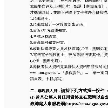
選「我要應徵」，檢視並確認「我的簡歷」及
寫簡要自述及上傳照片
)
，點選【應徵職務】
才機關調閱，並將下列證明文件依序合併掃描
1.現職派令。
2.
現職或最近一次銓敘部審定函。
3.最近
3
年考績通知書。
4.考試及格證書。
5.最高學歷畢業證書。
6.政府採購專業人員及格證書
(
尤佳，無則免附
7.電機電子類技術士、技師等證照或
其他足資
(
尤佳，無則免附
)
。
8.應徵者個人資料蒐集暨個人資料申請調閱同
ww.nstm.gov.tw/ →
「參觀資訊」
→
「單一窗
請書表」下載填寫
)
。
請採下列方式擇一投件
二、非現職人員，
曾具公務人員任用資格且在職時以自
(1).
政總處人事服務網(
https://ecpa.dgpa.gov.