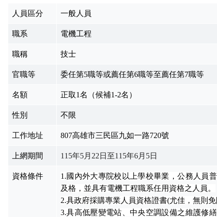
人員區分
一般人員
職系
電機工程
職稱
技士
官職等
委任第
5
職等或薦任第
6
職等至薦任第
7
職等
名額
正取
1
名（候補
1-2
名）
性別
不限
工作地址
807
高雄市三民區九如一路
720
號
上網期間
115
年5月22日至115年6月5日
資格條件
1.國內外大專院校
以上學校畢業，公務人員普
及格，並具有電機工程職系任用資格之人員。
2.具政府採購專業人員資格證書
(
尤佳，無則免
3.具高低壓變電站、中央空調設備之維護修