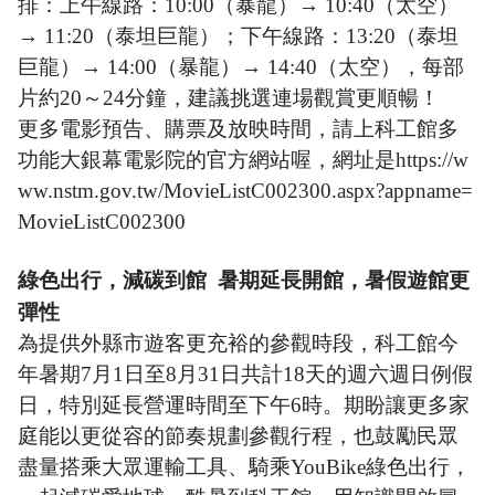
排：上午線路：10:00（暴龍）→ 10:40（太空）
→ 11:20（泰坦巨龍）；下午線路：13:20（泰坦
巨龍）→ 14:00（暴龍）→ 14:40（太空），每部
片約20～24分鐘，建議挑選連場觀賞更順暢！
更多電影預告、購票及放映時間，請上科工館多
功能大銀幕電影院的官方網站喔，網址是https://w
ww.nstm.gov.tw/MovieListC002300.aspx?appname=
MovieListC002300
綠色出行，減碳到館
暑期延長開館，暑假遊館更
彈性
為提供外縣市遊客更充裕的參觀時段，科工館今
年暑期7月1日至8月31日共計18天的週六週日例假
日，特別延長營運時間至下午6時。期盼讓更多家
庭能以更從容的節奏規劃參觀行程，也
鼓勵民眾
盡量搭乘大眾運輸工具、騎乘YouBike綠色出行，