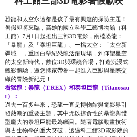
科工館三部3D電影暑假獻映
恐龍和太空永遠都是孩子最有興趣的探險主題！
暑假即將來臨，高雄的國立科學工藝博物館（科
工館）7月1日起推出三部3D電影，兩檔恐龍：
「暴龍」及「泰坦巨龍」、一檔太空：「太空新
疆域」，重回白堊紀恐龍活躍現場，到仰望星空
的太空新時代，數位3D與環繞音場，打造沉浸式
觀影體驗，邀您攜家帶眷一起進入巨獸與星際交
織的冒險新紀元！
看猛龍：暴龍（T.REX）和泰坦巨龍（Titanosau
r）：
過去一百多年來，恐龍一直是博物館與電影界引
發熱潮的重要主題，其中尤以掠食性的暴龍與體
型龐大的泰坦巨龍最為矚目。隨著電腦動畫技術
與古生物學的重大突破，透過科工館3D電影院的