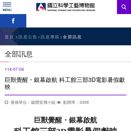
跳
到
主
略過字型切換，社群分享工具列
要
內
訊息公告
容
參觀資訊
首頁
訊息公告
訊息專區
全部訊息
教育資源
全部訊息
網站服務
114-07-04
關於我們
巨獸覺醒・銀幕啟航 科工館三部3D電影暑假獻
映
English
發佈單位：媒體宣傳小組
點閱率：3368
巨獸覺醒・銀幕啟航