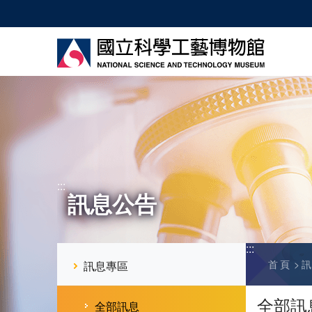
跳
到
主
要
內
容
:::
訊息公告
:::
首頁
訊息專區
全部訊
全部訊息