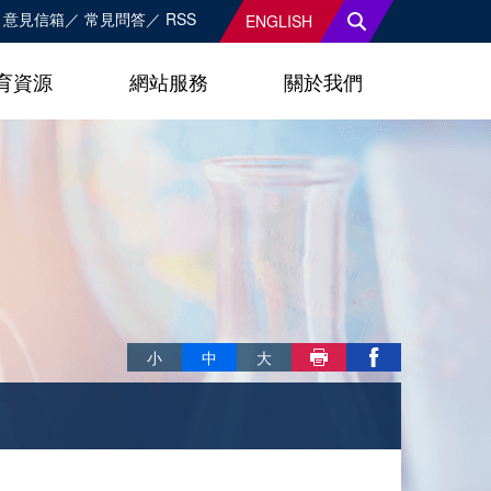
意見信箱
常見問答
RSS
ENGLISH
育資源
網站服務
關於我們
略過字型切換，社群分享工具列
小
中
大