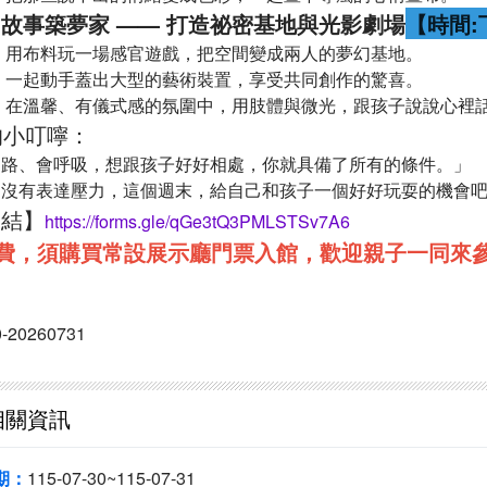
故事築夢家 —— 打造祕密基地與光影劇場
【時間:下
 用布料玩一場感官遊戲，把空間變成兩人的夢幻基地。
 一起動手蓋出大型的藝術裝置，享受共同創作的驚喜。
 在溫馨、有儀式感的氛圍中，用肢體與微光，跟孩子說說心裡
的小叮嚀：
走路、會呼吸，想跟孩子好好相處，你就具備了所有的條件。」
、沒有表達壓力，這個週末，給自己和孩子一個好好玩耍的機會
連結】
https://forms.gle/qGe3tQ3PMLSTSv7A6
費，須購買常設展示廳門票入館
，歡迎親子一同來參
0-20260731
相關資訊
期：
115-07-30~115-07-31