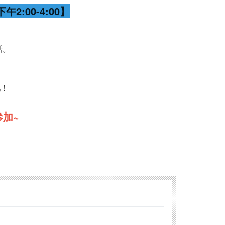
午2:00-4:00】
話。
吧！
加~