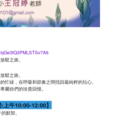
.gle/qGe3tQ3PMLSTSv7A6
官放鬆之旅。
官放鬆之旅。
常的忙碌，在呼吸和節奏之間找回最純粹的玩心。
出專屬你們的珍貴回憶。
上午10:00-12:00】
子的默契。