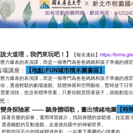
不說大道理，我們來玩吧！】
【報名連結】
https://forms
堂壓力爆表的表演課，而是一個專門為爸爸媽媽和孩子準備的感
於這場講座：
【地點:FUN城市積木圖書區】
堂壓力爆表的表演課，而是一個專門為爸爸媽媽和孩子準備的感
請你，透過輕鬆的劇場遊戲、肢體伸展和空間藝術，暫時放下日
不需要演技，也沒有標準答案，只要你願意陪著孩子，就能創造
光：
變身探險家 —— 聽身體唱歌，畫出情緒地圖
【時間:
 踩著音樂的節奏，運用球當媒介，找回身體的放鬆感，拉近親
 透過幽默的互動遊戲，走進彼此眼中的神祕世界。
 把那些說不出的情緒變成色彩，一起畫下專屬的心情畫布。