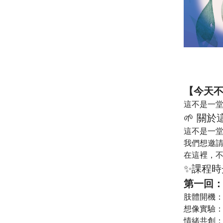
【今天
這不是一
🌱 關
這不是一
我們想邀
在這裡，
✨課程時
第一回：
肢體開機：
想像實驗：
情緒共創：