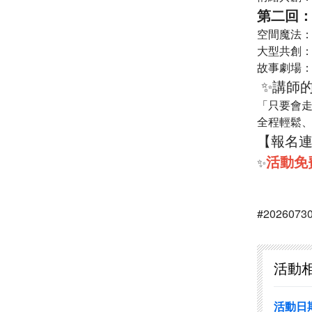
第二回：
空間魔法：
大型共創：
故事劇場：
✨講師
「只要會
全程輕鬆
【報名
活動免
✨
#2026073
活動
活動日