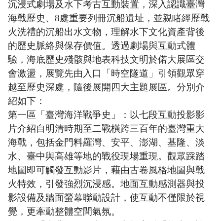
沉浸式劇場及水下考古互動裝置，深入認識臺灣
海戰歷史、8處重要列冊沉船遺址，並親睹經歷戰
火洗禮的沉船出水文物，理解水下文化資產背後
的歷史脈絡與保存價值。
透過劇場與互動式體
驗，海底歷史殘骸與地表科技文明於偌大展區交
會激盪，展覽先由入口「時空隧道」引領觀眾穿
越至歷史深處，隨後展開四大主題展區。分別介
紹如下：
第一區「臺灣海洋戰爭史」：以七段互動投影影
片介紹自明清時期至二戰橫跨三百年的臺灣重大
海戰，包括金門料羅灣、安平、澎湖、基隆、淡
水、臺中與高雄等地的戰役現場重現。觀眾踩踏
地圖即可觸發互動影片，藉由古卷風格地圖與戰
火特效，引發強烈沉浸感。地面互動感測器與投
影設備及牆面螢幕聯動設計，使互動不僅限於視
覺，更牽動整體空間氣氛。