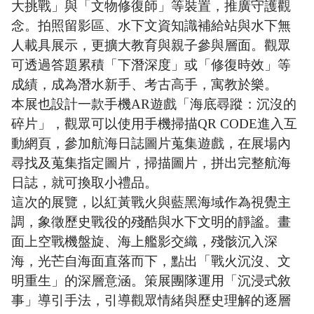
大挑戰」與「文物修復師」等裝置，推廣守護觀
念。拍照留影區、水下文資知識補給站與水下無
人載具展示，更擴大教育與親子參與層面。觀眾
可透過答題累積「下潛深度」或「修復時效」等
成績，成為潛水新手、考古高手，寓教於樂。
本展也設計一款手機AR遊戲「海底尋蹤：沉沒的
碎片」，觀眾可以使用手機掃描QR CODE進入互
動網頁，參加航海日誌圖片蒐集遊戲，在展場內
尋找及蒐集指定圖片，掃描圖片，拼出完整航海
日誌，就可換取小禮品。
這次的展覽，以紅黃戰火與藍黑海域作為視覺主
調，象徵歷史戰役的殘酷與水下文明的靜謐。畫
面上空戰機盤旋、海上艦影交織，殘骸沉入深
海，光芒自海面直落而下，點出「戰火沉沒、文
明重生」的深層意涵。策展團隊運用「沉浸式敘
事」導引手法，引導觀眾情緒與歷史理解的逐層