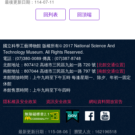
最後更新日期：114-07-11
回頂端
國立科學工藝博物館 版權所有© 2017
National Science And
Technology Museum. All Rights Reserved.
電話 :
(07)380-0089
傳真 :
(07)387-8748
北館地址：
807412 高雄市三民區九如一路 720 號
[北館交通位置]
南館地址：
807044 高雄市三民區九如一路 797 號
[南館交通位置]
本館開放時間：
上午九時至下午五時 每逢星期一、除夕、年初一固定
休館
本館售票時間：
上午九時至下午四時
隱私權及安全政策
資訊安全政策
網站資料開放宣告
Facebo
Yout
科
科
最新更新日期：115-08-06
瀏覽人次：162196518