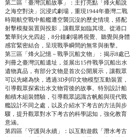
第二區「臺灣沉船故事」：主打亮點「烽火船說
之海空對決」沉浸式劇場，重現1944年臺灣二戰
時期航空戰中船艦遭空襲沉沒的歷史情境，搭配
射擊模擬裝置與投影，讓觀眾如臨其境。從港口
繁華到火光四起，8分鐘劇場將視覺、聽覺與身體
感官緊密結合，呈現戰爭瞬間的無常與衝擊。
第三區「烽火記憶－戰爭沉船文物」：揭示8處已
列冊之臺灣沉船遺址，並展出15件戰爭沉船出水
遺物真品，有部分文物是首次公開展示，讓觀眾
可以先睹為快，透過3D列印文物模型互動裝置，
引導觀眾探索出水文物背後的故事。特別設計船
舶積木組裝體驗，引導觀眾認識古帆船與現代戰
艦設計不同之處，以及介紹水下考古的方法與步
驟，提升觀眾對水下考古的科學認知，強化教育
意涵。
第四區「守護與永續」：以互動遊戲「潛水考古