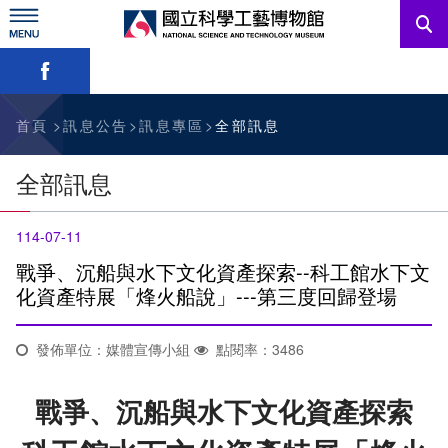
跳
到
主
略過字型切換，社群分享工具列
要
內
訊息公告
容
參觀資訊
首頁
訊息公告
訊息專區
全部訊息
教育資源
全部訊息
網站服務
114-07-11
關於我們
戰爭、沉船與水下文化資產探索--科工館水下文
化資產特展「烽火船說」---第三度回歸登場
English
發佈單位：媒體宣傳小組
點閱率：3486
戰爭、沉船與水下文化資產探索