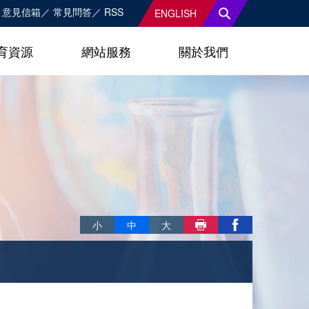
意見信箱
常見問答
RSS
ENGLISH
育資源
網站服務
關於我們
略過字型切換，社群分享工具列
小
中
大