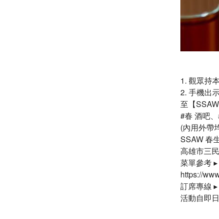
1. 觀眾持
2. 手機
至【SSA
#春 酒吧、
(內用外帶
SSAW 
高雄市三民
菜單參考 ▸
https://w
訂席專線 ▸ (
活動自即