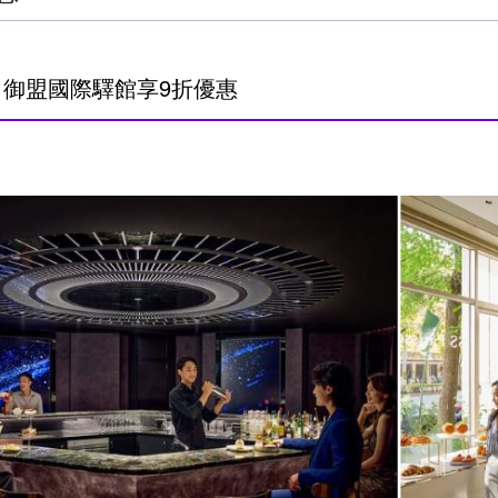
x 御盟國際驛館享9折優惠