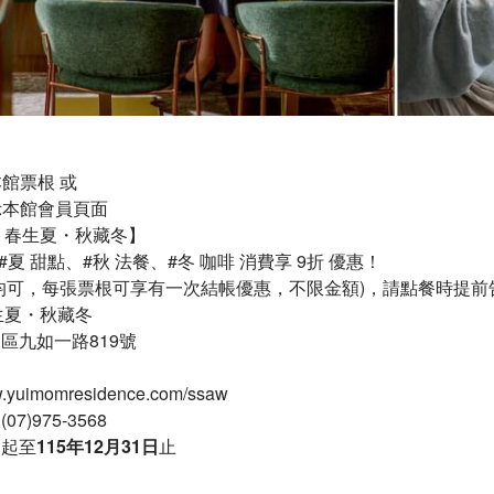
本館票根 或
出示本館會員頁面
W 春生夏・秋藏冬】
#夏 甜點、#秋 法餐、#冬 咖啡 消費享 9折 優惠！
均可，每張票根可享有一次結帳優惠，不限金額)，請點餐時提前
春生夏・秋藏冬
區九如一路819號
ww.yuimomresidence.com/ssaw
07)975-3568
日起至
115年12月31日
止