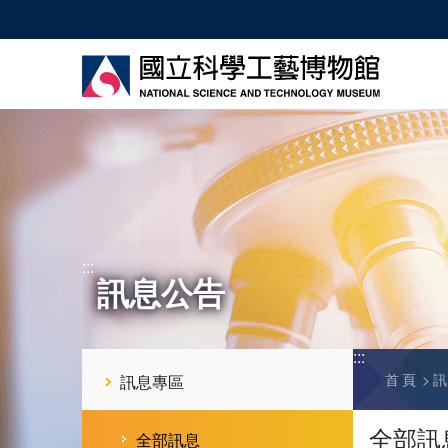
跳
到
主
要
內
容
:::
訊息公告
:::
首頁
訊息專區
全部訊
全部訊息