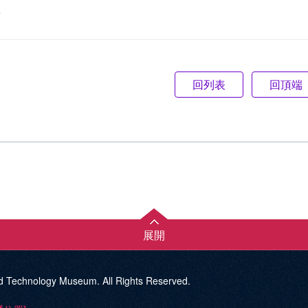
e
回頂端
展開
d Technology Museum. All Rights Reserved.