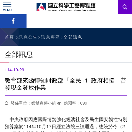
跳
到
主
略過字型切換，社群分享工具列
要
內
訊息公告
容
參觀資訊
首頁
訊息公告
訊息專區
全部訊息
教育資源
全部訊息
網站服務
114-10-29
關於我們
教育部來函轉知財政部「全民+1 政府相挺」普
發現金發放作業
English
發佈單位：媒體宣傳小組
點閱率：699
中央政府因應國際情勢強化經濟社會及民生國安韌性特別
預算案於114年10月17日經立法院三讀通過，總統於今（2