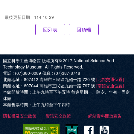
最後更新日期：114-10-29
回頂端
國立科學工藝博物館 版權所有© 2017
National Science And
Technology Museum. All Rights Reserved.
電話 :
(07)380-0089
傳真 :
(07)387-8748
北館地址：
807412 高雄市三民區九如一路 720 號
[北館交通位置]
南館地址：
807044 高雄市三民區九如一路 797 號
[南館交通位置]
本館開放時間：
上午九時至下午五時 每逢星期一、除夕、年初一固定
休館
本館售票時間：
上午九時至下午四時
隱私權及安全政策
資訊安全政策
網站資料開放宣告
Facebo
Yout