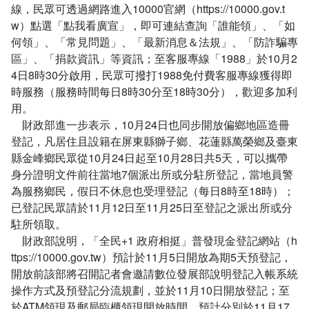
線，民眾可透過網路進入10000官網（https://10000.gov.t
w）點選「點我看廣宣」，即可連結查詢「誰能領」、「如
何領」、「常見問題」、「最新消息＆法規」、「防詐騙專
區」、「捐款資訊」等資訊；至客服專線「1988」於10月2
4日8時30分啟用，民眾可撥打1988免付費客服專線獲得即
時服務（服務時間每日8時30分至18時30分），歡迎多加利
用。
財政部進一步表示，10月24日也同步開放偏鄉地區造冊
登記，凡居住且設籍在屏東縣獅子鄉、花蓮縣萬榮鄉及臺東
縣金峰鄉民眾從10月24日起至10月28日共5天，可以攜帶
身分證明文件前往當地7個派出所或分駐所登記，當地員警
為服務鄉民，假日不休息也受理登記（每日8時至18時）；
已登記民眾請於11月12日至11月25日至登記之派出所或分
駐所領取。
財政部說明，「全民+1 政府相挺」普發現金登記網站（h
ttps://10000.gov.tw）預計於11月5日開放為期5天預登記，
開放前該部將召開記者會邀請數位發展部說明登記入帳系統
操作方式及預登記分流規劃，並於11月10日開放登記；至
於ATM領現及郵局臨櫃領現開放時間，預計分別於11月17