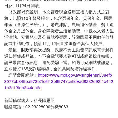
日及11月24日開放。
財政部補充說明，本次普發現金適用直接入帳方式之對
象，比照112年普發現金，包含勞保年金、災保年金、國民
年金（含原住民給付）、老農津貼、農民退休儲金、勞工退
休金之月退休金、身心障礙者生活補助費、中低收入老人生
活津貼、安置兒少及公費就養榮民，該類民眾不用做任何登
記或申請動作，預計11月12日直接匯撥至其個人帳戶。
最後，財政部再次提醒，政府不會主動發簡訊或電子郵件
通知領錢或登錄，也不會電話要求到ATM或網銀操作轉帳，
請民眾留意假訊息，避免受騙上當。如遇可疑網站或訊息，
立即撥打165反詐騙專線，全民共同防堵詐騙事件。
詳請參閱網站：
https://www.mof.gov.tw/singlehtml/384fb
3077bb349ea973e7fc6f13b6974?cntId=ad8232e92f4e442
1a3c13fda3f44aa6e
新聞稿聯絡人：科長陳思羽
聯絡電話：02-23228000分機8063