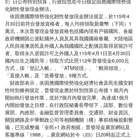
3）日公布特別預算，行政院也在今日核定因應國際情勢強
化韌性發放現金辦法。
依因應國際情勢強化韌性發放現金辦法規定，於115年4
月30日前符合發放資格者，每人均得領取新臺幣（下同）1
萬元，本次普發現金發放資格包括國內現有戶籍國民、各級
政府機關因公派駐國外人員及其具我國國籍眷屬、大陸地區
人民與港澳居民及外國人為我國國民之配偶且取得居留許可
者、取得永久居留許可之外國人及115年4月1日至4月30日
國內出生之國民等；領取方式比照112年普發現金6,000元
方式，採「登記入帳」、「ATM領現」、「郵局領現」、
「直接入帳」及「造冊發放」5種方式。
財政部表示，依因應國際情勢強化經濟社會及民生國安韌
性特別條例規定，普發現金應於特別預算公布後 1 個月內
開始執行發放作業，並於7個月內發放完畢。為達成1個月
內開始發放之目標，在行政院秘書長帶領下，該部、數位發
展部、內政部、金融監督管理委員會、交通部、財金資訊、
關貿網路及中華郵政公司等相關機關（構）事前積極規劃整
備，已完成整備「全民+1 政府相挺」普發現金廣宣網站及
客服專線「1988」，廣宣網站於今（23）日20時起正式上