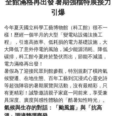
全館滿格再出發
暑期強檔特展接力
引爆
今年夏天國立科學工藝博物館（科工館）很不一
樣！歷經一個半月的大型「變電站設備汰換工
程」，引進高效率、低耗損的電力基礎設施，大
大降低了意外停電的風險，減少能源消耗、降低
碳排，科工館今夏終於蟄伏而出，節能不減溫，
電力滿格再出發！
暑假為了迎接民眾到館參觀，特別規劃了橫跨氣
候變遷、在地生態、百年工藝到沉浸式心靈史詩
等超強陣容的暑期展覽與活動，沒有最精彩，只
有更精彩！誠摯邀請親子家庭一同前來，享受兼
具深度、廣度與感性體驗的「酷暑知性時光」。
氣候與生存的對話：「颱風篇」與「抗高
溫」調適雙彈齊發