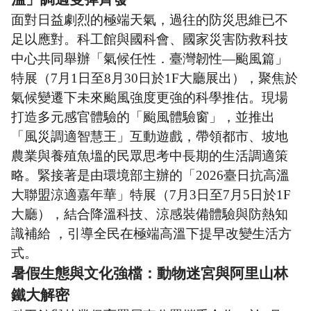
面對日益劇烈的極端天氣，過往的防災思維已不
足以應對。科工館與國科會、國家災害防救科技
中心共同舉辦「氣候任性．臺灣韌性—颱風篇」
特展（7月1日至8月30日於1F大廳展出），聚焦於
氣候變遷下未來颱風強度更強的科學推估。現場
打造多元感官體驗的「颱風體驗窗」，並推出
「風災調適智慧王」互動遊戲，帶領都市、坡地
農業與養殖魚塭的民眾思考中長期的生活調適策
略。緊接著是由環境部主辦的「2026臺日抗高溫
大聯盟涼適嘉年華」特展（7月3日至7月5日於1F
大廳），結合降溫科技、涼感裝備體驗與防熱知
識補給 ，引導全民在極端高溫下提早改變生活方
式。
暑假生態與文化強檔：動物迷宮與阿里山林
鐵大解密