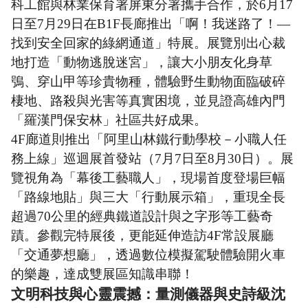
科工館與林業保育署屏東分署攜手合作，於6月17
日至7月29日在B1F長廊推出「啊！我迷路了！—
找到安全回家的綠網通道」特展。展覽別出心裁
地打造「動物逃脫迷宮」，讓大小朋友化身草
鴞、穿山甲等珍貴物種，體驗野生動物面臨破碎
棲地、路殺與光害等真實困境，並見證高雄內門
「羅漢門保安林」社區共好成果。
4F
廊道則推出「阿里山林鐵行動學校－小職人任
務上線」巡迴展首發站（7月7日至8月30日）。展
覽視角為「幕後工藝職人」，現場首度登場巨幅
「路線地貼」與三大「行動展示箱」，重現全長
超過70公里的經典鐵道設計與之字形等工藝奇
蹟。參觀完特展後，更能延伸造訪4F常設展廳
「交通夢想廳」，透過數位模擬駕駛體驗開火車
的樂趣，達成雙展區知識串聯！
文明科技與心靈震撼：量測儀器與史詩級沈