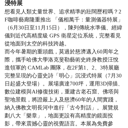
浸特展
想看見人類丈量世界、追求精準的壯闊歷程嗎？2
F咖啡藝廊隆重推出 「儀相萬千：量測儀器特展」
（6月30日至11月15日），陳列傳統水準儀、經緯
儀到近代高精度級 GPS 衛星定位系統，完整看見
從地面到太空的科技跨越。
而今年暑期的重頭戲，莫過於慈濟邁入60周年之
際，攜手哈佛大學洛克斐勒藝術史終身教授汪悅
進領軍的 CAMLab 團隊，在2F第1、2、3特展廳
完整呈現的心靈史詩「明心」沉浸式特展（7月30
日起盛大登場）。展場廣達700坪，運用3D掃描、
數位建模與AI修復技術，重建古老石窟、佛塔與
聖地景觀，將證嚴上人及慈濟60年的人間實踐，
納入佛教文明長河中進行「古今對話」。展覽規
劃八大「樂章」，地面更設有高精度的鏡面投
影，帶來震撼心靈的視覺語言。本展為免費參