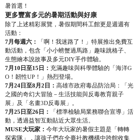
暑首選！
更多豐富多元的暑期活動與好康
除了上述精彩展覽，暑假期間科工館更是週週有
活動：
7
月每週六：
「啊！我迷路了！」特展推出免費互
動活動，包含「小小螃蟹過馬路」趣味跳格子、
生態繪本說故事及多元DIY手作體驗。
7
月10日至15日：
充滿趣味與科學體驗的「
海洋G
O！韌性UP！
」熱烈登場。
7
月24日至8月2日：
高雄市政府毒品防治局：「光
之國的奇幻大冒險－生活技能與反毒教育親子
展」及「名畫3D反毒展」
。
7
月25日至26日：
「標準檢驗局業務聯合宣導」活
動，透過益智互動貼近大眾生活。
MUSE
大玩家：
今年大玩家的暑假主題是「轉轉
探索隊」，讓孩子們在全臺社教機構中跨館收集