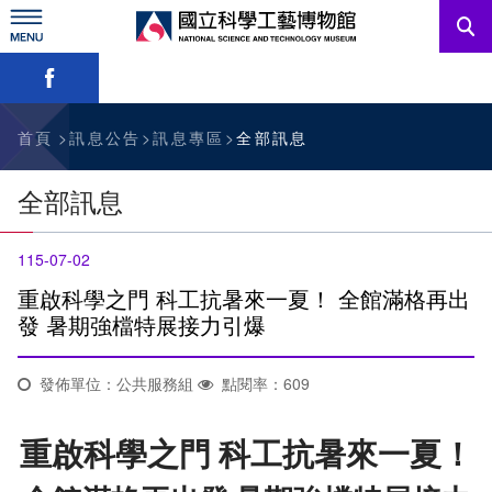
跳
到
主
略過字型切換，社群分享工具列
要
內
訊息公告
容
參觀資訊
首頁
訊息公告
訊息專區
全部訊息
教育資源
全部訊息
網站服務
115-07-02
關於我們
重啟科學之門 科工抗暑來一夏！ 全館滿格再出
發 暑期強檔特展接力引爆
English
發佈單位：公共服務組
點閱率：609
重啟科學之門 科工抗暑來一夏！