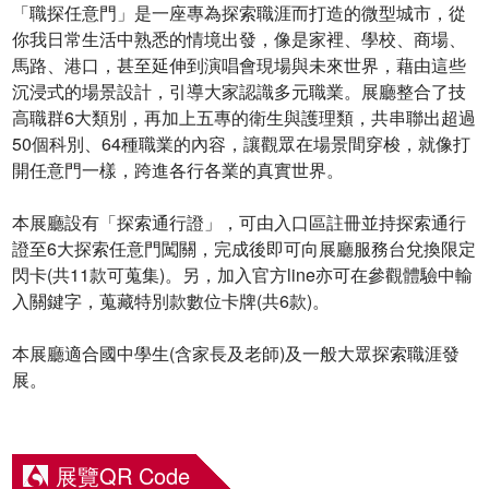
「職探任意門」是一座專為探索職涯而打造的微型城市，從
你我日常生活中熟悉的情境出發，像是家裡、學校、商場、
馬路、港口，甚至延伸到演唱會現場與未來世界，藉由這些
沉浸式的場景設計，引導大家認識多元職業。展廳整合了技
高職群6大類別，再加上五專的衛生與護理類，共串聯出超過
50個科別、64種職業的內容，讓觀眾在場景間穿梭，就像打
開任意門一樣，跨進各行各業的真實世界。
本展廳設有「探索通行證」，可由入口區註冊並持探索通行
證至6大探索任意門闖關，完成後即可向展廳服務台兌換限定
閃卡(共11款可蒐集)。另，加入官方line亦可在參觀體驗中輸
入關鍵字，蒐藏特別款數位卡牌(共6款)。
本展廳適合國中學生(含家長及老師)及一般大眾探索職涯發
展。
展覽QR Code