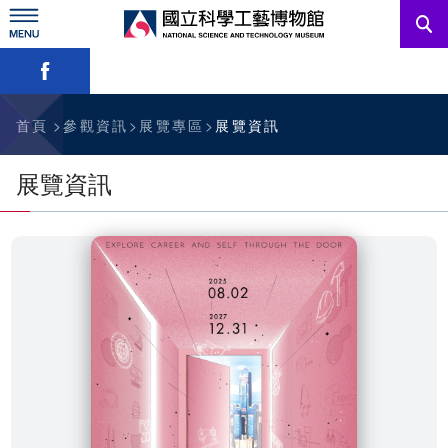
跳
到
主
略過字型切換，社群分享工具列
要
內
訊息公告
容
參觀資訊
首頁
參觀資訊
展覽專區
展覽資訊
教育資源
展覽資訊
網站服務
關於我們
English