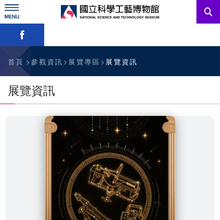
跳
到
主
略過字型切換，社群分享工具列
要
內
訊息公告
容
參觀資訊
首頁
參觀資訊
展覽專區
展覽資訊
教育資源
展覽資訊
網站服務
關於我們
English