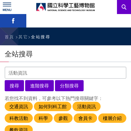
跳
到
主
略過字型切換，社群分享工具列
要
內
訊息公告
容
參觀資訊
首頁
其它
全站搜尋
教育資源
全站搜尋
網站服務
請
輸
入
關於我們
關
鍵
字
若您找不到資料，可參考以下熱門搜尋關鍵字：
English
交通資訊
如何到科工館
活動資訊
科教活動
科學
參觀
會員卡
樓層介紹
餐飲資訊