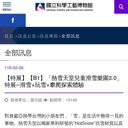
跳
到
主
略過字型切換，社群分享工具列
要
內
訊息公告
容
參觀資訊
首頁
訊息公告
訊息專區
全部訊息
教育資源
全部訊息
網站服務
115-02-26
關於我們
【特展】【B1】「熱雪天堂兒童滑雪樂園3.0」
特展─滑雪×玩雪×攀爬探索體驗
English
發佈單位：展示組
點閱率：10146
對身處亞熱帶台灣的小朋友們，「雪」是生活中難得一見的
事物。熱雪天堂以獨家專利研發的"HotSnow"仿雪材質以及