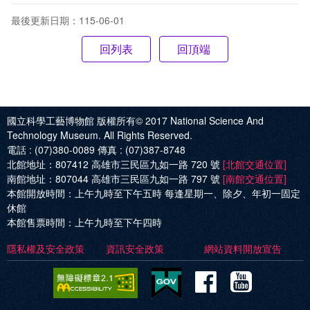
最後更新日期：115-06-01
回頂端
國立科學工藝博物館 版權所有© 2017
National Science And
Technology Museum. All Rights Reserved.
電話 :
(07)380-0089
傳真 :
(07)387-8748
北館地址：
807412 高雄市三民區九如一路 720 號
[北館交通位置]
南館地址：
807044 高雄市三民區九如一路 797 號
[南館交通位置]
本館開放時間：
上午九時至下午五時 每逢星期一、除夕、年初一固定
休館
本館售票時間：
上午九時至下午四時
隱私權及安全政策
資訊安全政策
網站資料開放宣告
Facebo
Yout
科
科