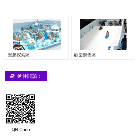
攀爬探索區
歡樂滑雪區
延伸閱讀：
QR Code