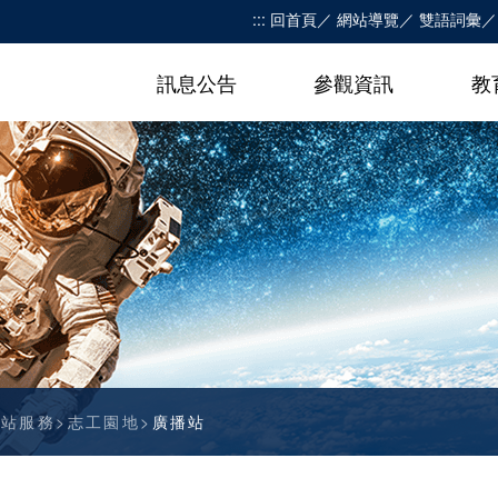
:::
回首頁
網站導覽
雙語詞彙
訊息公告
參觀資訊
教
網站服務
志工園地
廣播站