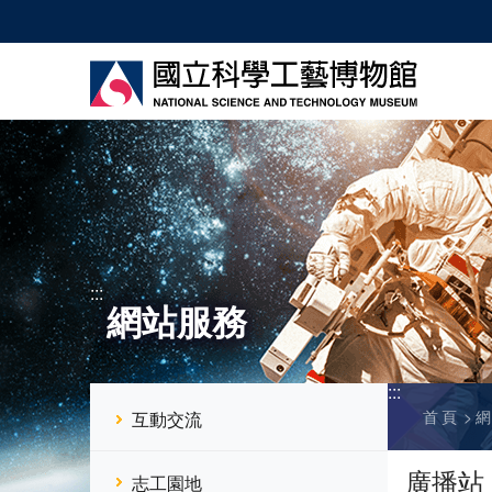
跳
到
主
要
內
容
:::
網站服務
:::
首頁
互動交流
廣播站
志工園地