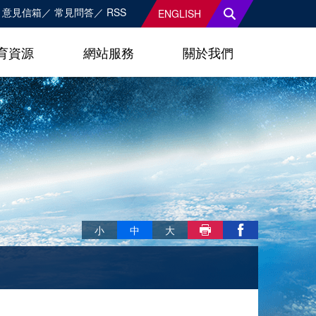
意見信箱
常見問答
RSS
ENGLISH
育資源
網站服務
關於我們
略過字型切換，社群分享工具列
小
中
大