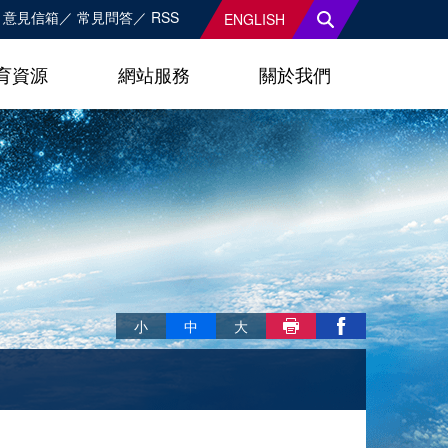
意見信箱
常見問答
RSS
ENGLISH
育資源
網站服務
關於我們
略過字型切換，社群分享工具列
小
中
大