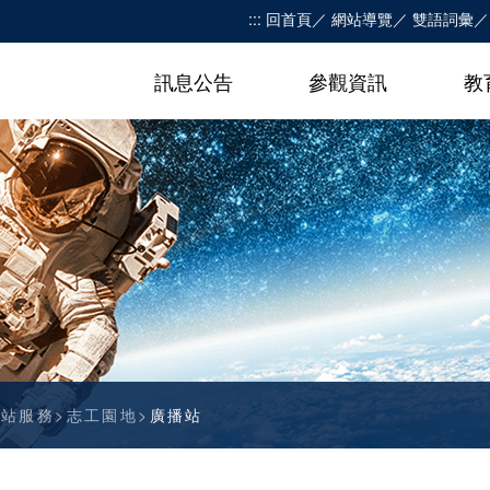
:::
回首頁
網站導覽
雙語詞彙
訊息公告
參觀資訊
教
網站服務
志工園地
廣播站