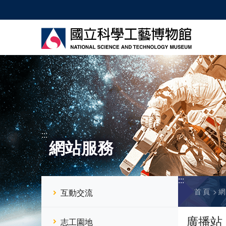
跳
到
主
要
內
容
:::
網站服務
:::
首頁
互動交流
廣播站
志工園地