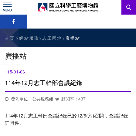
跳
到
主
略過字型切換，社群分享工具列
要
內
訊息公告
容
參觀資訊
首頁
網站服務
志工園地
廣播站
教育資源
廣播站
網站服務
115-01-06
關於我們
114年12月志工幹部會議紀錄
發佈單位：公共服務組
點閱率：437
English
114年12月志工幹部會議紀錄已於12/6(六)召開，會議記錄
詳附件。