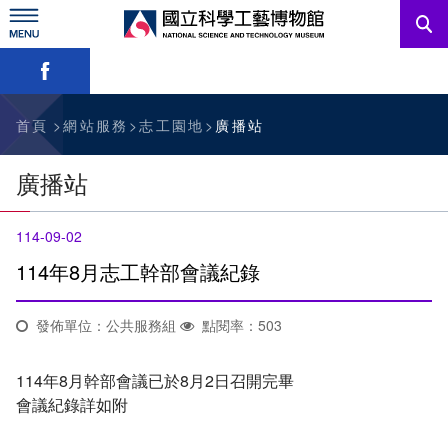
跳
到
主
略過字型切換，社群分享工具列
要
內
訊息公告
容
參觀資訊
首頁
網站服務
志工園地
廣播站
教育資源
廣播站
網站服務
114-09-02
關於我們
114年8月志工幹部會議紀錄
發佈單位：公共服務組
點閱率：503
English
114年8月幹部會議已於8月2日召開完畢
會議紀錄詳如附