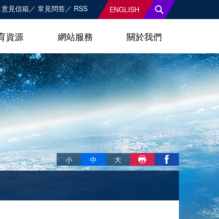
意見信箱
常見問答
RSS
ENGLISH
育資源
網站服務
關於我們
略過字型切換，社群分享工具列
小
中
大