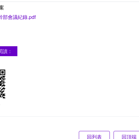
案
6幹部會議紀錄.pdf
閱讀：
e
回頂端