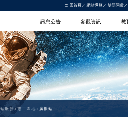
:::
回首頁
網站導覽
雙語詞彙
訊息公告
參觀資訊
教
網站服務
志工園地
廣播站