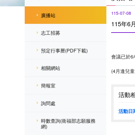
115-07-08
廣播站
115年
志工招募
預定行事曆(PDF下載)
會議已於6
相關網站
(4月逢兒
簡報室
活動
詢問處
活動日
時數查詢(衛福部志願服務
網)