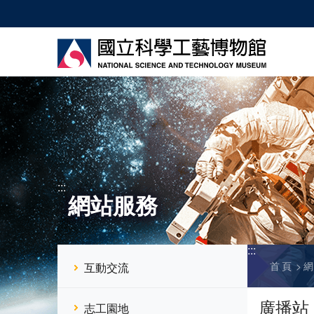
跳
到
主
要
內
容
:::
網站服務
:::
首頁
互動交流
廣播站
志工園地