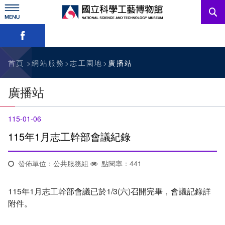
跳
到
主
略過字型切換，社群分享工具列
要
內
訊息公告
容
參觀資訊
首頁
網站服務
志工園地
廣播站
教育資源
廣播站
網站服務
115-01-06
關於我們
115年1月志工幹部會議紀錄
發佈單位：公共服務組
點閱率：441
English
115年1月志工幹部會議已於1/3(六)召開完畢，會議記錄詳
附件。