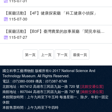
115-07-31
【展廳活動】【4F】健康探索廳 「科工健康小偵探」
115-07-30
【展廳活動】【B3F】臺灣農業的故事展廳 「聞見幸福：親子香氛 × 桌遊體驗」
115-07-27
第一頁
上一頁
下一頁
最後一頁
國立科學工藝博物館 版權所有© 2017
National Science And
Technology Museum. All Rights Reserved.
電話 :
(07)380-0089
傳真 :
(07)387-8748
北館地址：
807412 高雄市三民區九如一路 720 號
[北館交通位置]
南館地址：
807044 高雄市三民區九如一路 797 號
[南館交通位置]
本館開放時間：
上午九時至下午五時 每逢星期一、除夕、年初一固定
休館
本館售票時間：
上午九時至下午四時