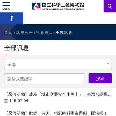
跳
到
主
略過字型切換，社群分享工具列
要
內
訊息公告
容
參觀資訊
首頁
訊息公告
訊息專區
全部訊息
教育資源
全部訊息
網站服務
選
擇
分
關於我們
類
關
鍵
字
English
【暑假活動】成為「城市交通安全小勇士」！臺灣台語導覽與闖關活動等你來挑戰
115-07-04
【暑假活動】歡樂、有趣、精彩的科學奇遇劇，開演啦！