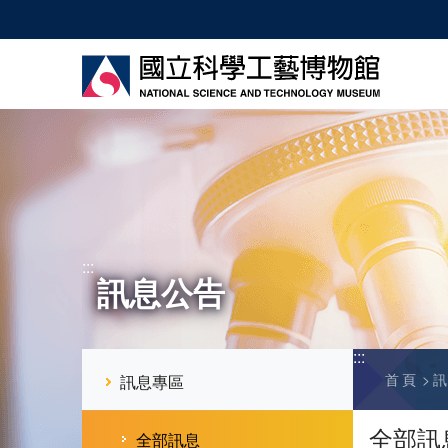
跳
到
主
要
內
容
:::
訊息公告
:::
首頁
訊息專區
全部訊
全部訊息