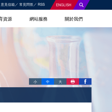
意見信箱
常見問答
RSS
ENGLISH
育資源
網站服務
關於我們
略過字型切換，社群分享工具列
小
中
大