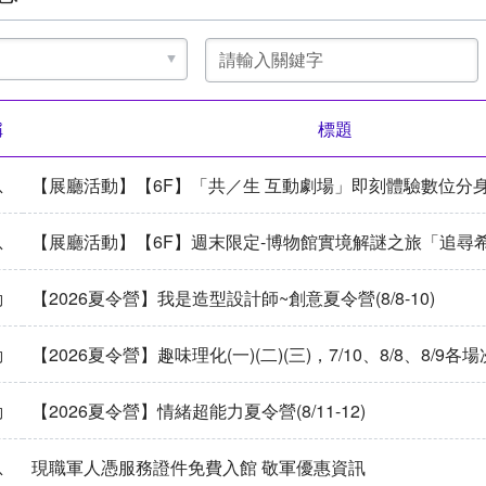
關
鍵
字
稱
標題
息
【展廳活動】【6F】「共／生 互動劇場」即刻體驗數位分
息
【展廳活動】【6F】週末限定-博物館實境解謎之旅「追尋
動
【2026夏令營】我是造型設計師~創意夏令營(8/8-10)
動
【2026夏令營】趣味理化(一)(二)(三)，7/10、8/8、8/9
動
【2026夏令營】情緒超能力夏令營(8/11-12)
息
現職軍人憑服務證件免費入館 敬軍優惠資訊