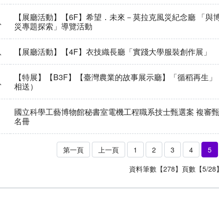
【展廳活動】【6F】希望．未來－莫拉克風災紀念廳 「與
息
災專題探索」導覽活動
息
【展廳活動】【4F】衣技織長廳「實踐大學服裝創作展」
【特展】【B3F】【臺灣農業的故事展示廳】「循稻再生」
息
相送）
國立科學工藝博物館秘書室電機工程職系技士甄選案 複審
名冊
第一頁
上一頁
1
2
3
4
5
資料筆數【278】頁數【5/28