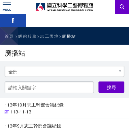
跳
到
主
略過字型切換，社群分享工具列
要
內
訊息公告
容
參觀資訊
首頁
網站服務
志工園地
廣播站
教育資源
廣播站
網站服務
選
擇
分
關於我們
類
關
鍵
字
English
113年10月志工幹部會議紀錄
113-11-13
113年9月志工幹部會議紀錄