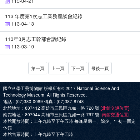
113-04-21
113 年度第1次志工業務座談會紀錄
113-04-13
113年3月志工幹部會議紀錄
113-03-10
第一頁
上一頁
下一頁
最後一頁
國立科學工藝博物館 版權所有© 2017
National Science And
Technology Museum. All Rights Reserved.
電話 :
(07)380-0089
傳真 :
(07)387-8748
北館地址：
807412 高雄市三民區九如一路 720 號
[北館交通位置]
南館地址：
807044 高雄市三民區九如一路 797 號
[南館交通位置]
本館開放時間：
上午九時至下午五時 每逢星期一、除夕、年初一固定
休館
本館售票時間：
上午九時至下午四時