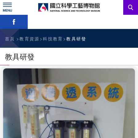
跳
到
主
略過字型切換，社群分享工具列
要
內
訊息公告
容
參觀資訊
首頁
教育資源
科技教育
教具研發
教育資源
教具研發
網站服務
關於我們
English