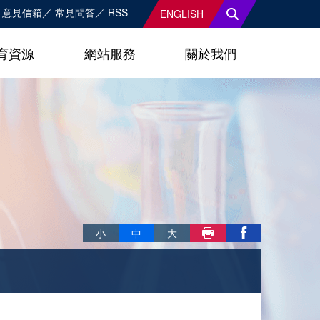
意見信箱
常見問答
RSS
ENGLISH
育資源
網站服務
關於我們
略過字型切換，社群分享工具列
小
中
大