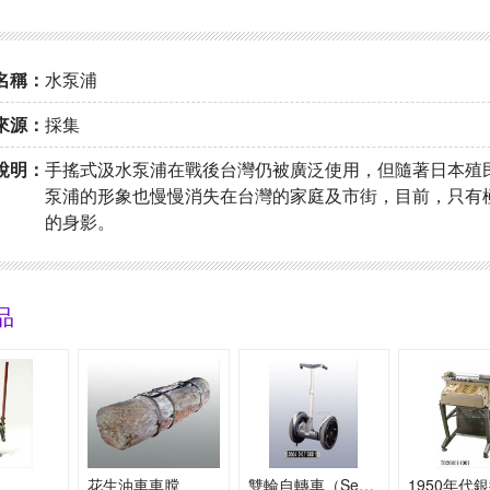
名稱：
水泵浦
來源：
採集
說明：
手搖式汲水泵浦在戰後台灣仍被廣泛使用，但隨著日本殖
泵浦的形象也慢慢消失在台灣的家庭及市街，目前，只有
的身影。
品
花生油車車膛
雙輪自轉車（Segway）