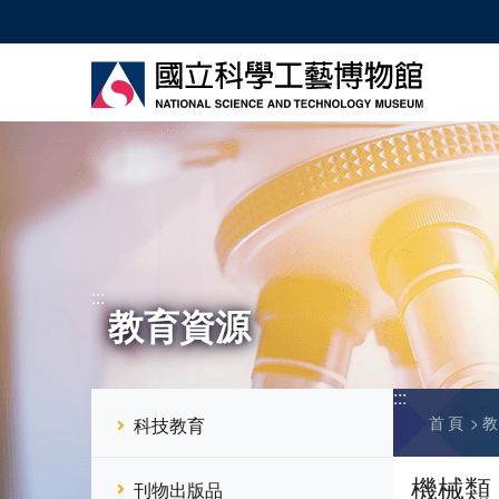
跳
到
主
要
內
容
:::
教育資源
:::
首頁
科技教育
機械類
刊物出版品