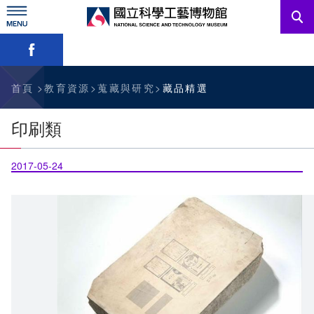
跳
到
主
略過字型切換，社群分享工具列
要
內
訊息公告
容
參觀資訊
首頁
教育資源
蒐藏與研究
藏品精選
教育資源
印刷類
網站服務
2017-05-24
關於我們
English