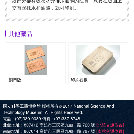
紋部分卻有吸收水分排斥油墨的性質，只要在版面上
交替塗抹水和油墨，就可印刷。
其他藏品
銅凹版
印刷石板
國立科學工藝博物館 版權所有© 2017
National Science And
Technology Museum. All Rights Reserved.
電話 :
(07)380-0089
傳真 :
(07)387-8748
北館地址：
807412 高雄市三民區九如一路 720 號
[北館交通位置]
南館地址：
807044 高雄市三民區九如一路 797 號
[南館交通位置]