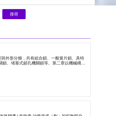
型與外形分類，共有組合鎖、一般簧片鎖、具特
關鎖、堵塞式鎖孔機關鎖等。第二章以機械構造
鎖具的分類。第三章簡要介紹中西方鎖具發展
木鎖與金屬鎖的發展歷程。第四章說明開放式鎖
的類型與解鎖過程，根據開鎖的第一步驟，分成
主要形式。第六章介紹堵塞式鎖孔鎖的類型與開
南鎖為例，探討中國傳統鎖具的發展情形。第十
國傳統鎖具如何轉化與應用，才能以不同的面貌
路變遷 Ι 吳映青 治療過盛／剩：初探胸部交