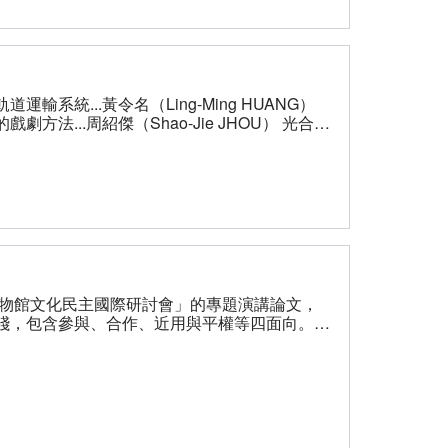
otou Elementary School’s Syucuo Branch a
NG） 研究紀要 臺灣工作壓力問題的
ess Problems and the Development of
m Analysis 鄭雅文、黃怡翎（Yawen CHENG, Yi-ling
統...黃令名（Ling-Ming HUANG）
.周紹傑（Shao-Jie JHOU） 光合菌
活中流轉的血液：評
、郭楊正（Yang-Cheng KUO）、簡義明（I-
ories in Penang. Durham, NC: Duke university
eal: Kindling the Presence of Invisible
軒（Li-Hsuan CHIU ） 全球視角下的日本心
panese Psychology: Global Perspectives,
o.373）——
淑菁（Shu-Ching CHEN） 「人造關係
語音的物質性——社會語言學
社會研究
博物館文化民主國際研討會」的專題演講論文，
 of Global Ethnography 曾柏嘉（Po-Chia TSENG
踐，包含參與、合作、近用與平權等四面向。
?...2 Douglas McCarthy-Open:
es...28 Merete Sanderhoff-SMK Open: Openness
of Denmark...48 施登騰-近用與實務並置:博物館科技應用之
及其指標案例...90 黃俊夫、吳慶泰-油金歲月─
10 吳漢鐘、李益成-文物及藝術品檢測標準化之
on-Telling Inclusive Stories: Museums