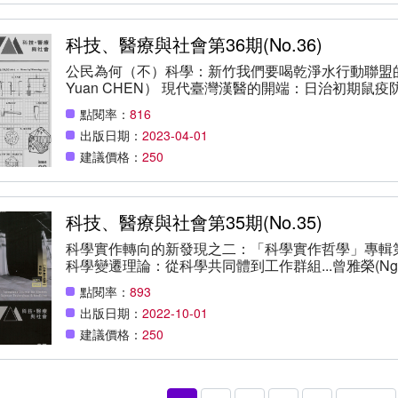
and Cultural Democracy...174 廖凰玎
影響...224 劉婉珍-無中生有:博物館與社會共融...240
科技、醫療與社會第36期(No.36)
公民為何（不）科學：新竹我們要喝乾淨水行動聯盟的運動軌跡
Yuan CHEN） 現代臺灣漢醫的開端：日治初期鼠疫防治與臺人醫院...蔡令儀（Ling-yi TSAI） 識別
金石：美國礦物學在晚清的轉化、傳播與侷限...阮思瑀（Shih-Yi JUA
點閱率：
816
應：反思第三波SSS與代碼/空間理論...劉秋婉（Chiu-Wan LIU） STS如何介入A
出版日期：
2023-04-01
公共性的思考實驗...林文源（Wen-Yuan LIN） 聽損治療的社會與技術史：評Virdi, Jaipreet (2020).
Hearing Happiness: Deafness Cures in History. Chi
建議價格：
250
（Tsung-Lun WANG） 謊言製造的心理科學：評Pettit, Michael (2013). The Science of Deception:
Psychology and Commerce in America. Chicago: Un
LIAN）
科技、醫療與社會第35期(No.35)
科學實作轉向的新發現之二：「科學實作哲學」專輯第二輯導言
科學變遷理論：從科學共同體到工作群組...曾雅榮(Nga
我組織過程中的動力學因素：以諾貝爾獎研究議題的發展為例..
點閱率：
893
科技：黑客、鄉民、與資料行動主義...李梅君(Mei-C
出版日期：
2022-10-01
觀點下的裝置藝術研究...王友璿(Yu-Hsuan WANG)
(2019). Design for Green: Ethics and Politics for Be
建議價格：
250
Netherlands: 4TU. Centre for Ethics and Tech
Yan (2021). Healing with Poisons: Potent Medicines i
Washington Press...官柏勳(Bo-Syun GU