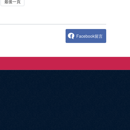
21年年會大會主題演講：原住民族科技知識與表觀基因
最後一頁
) ； 蔡友月(Yu-Yueh TSAI) ； 張瀠之(Ying-
4》去旅行...洪靖(Ching HUNG) ； 郭文華
】
-Fan YEH)
Facebook留言