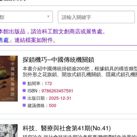
請
輸
入
關
本館出版品，請洽科工館文創商店或展售處。
鍵
字
售處
」連結檔案如附件。
探鎖機巧─中國傳統機關鎖
本書介紹中國傳統掛鎖逾200把，根據鎖具的構造類
別外形之花旗鎖、開放式鎖孔機關鎖、隱藏式鎖孔機
的觀點，說明鎖具構造的分析方法，並進行中國古代
點閱率：
172
史，包含古中國、古羅馬、古希臘、古埃及等地區的
ISBN：
9786263457591
孔鎖的分類及其開鎖方式。第五章探討隱藏式鎖孔鎖
滑板鎖、壓簧鎖、插孔鎖、轉飾鎖、扳底板鎖等五種
出版日期：
2025-12-31
鎖方式。第七至九章分別以湖北岳口鎖、山西鎖、湖
建議價格：
500
章則是從博物館的任務及其社會功能的角度，說明中
延續生命力及再次吸引世人的目光。
科技、醫療與社會第41期(No.41)
研究論文 從社會技術生態論考察臺灣網撈鯖魚漁業的海