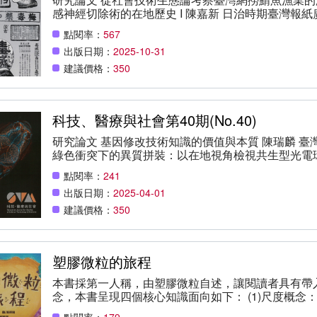
感神經切除術的在地歷史 Ι 陳嘉新 日治時期臺灣報紙廣告
討論——生成式AI與在地研究指引專輯 專輯導言：展望
點閱率：
567
文社會 AI 研究倫理探討：傳播學 Ι 張郁敏 人文社會 
出版日期：
2025-10-31
研究使用生成式AI的倫理規範簡介 Ι 甘偵蓉 議題與討論——專輯評論 沒有退路的人類與越來越厲害
的AI Ι 林明仁 人社研究倫理的再一次參與審議 Ι 蘇
建議價格：
350
的糾結 Ι 黃俊儒 書評 中國近代民間工業的全球本土面向：評 Lean, Eugenia (2020). Vernacular
Industrialism in China: Local Innovation and Transla
Empire, 1900–1940. New York: Columbia U
科技、醫療與社會第40期(No.40)
甘鵬祺
研究論文 基因修改技術知識的價值與本質 陳瑞麟 
綠色衝突下的異質拼裝：以在地視角檢視共生型光電
翰 文獻評述 從COVID-19反思疫病史─比較史研究是否還有可能？ 李尚仁 書評 聲音空間的現代史：
點閱率：
241
評Ouzounian, Gascia（2021）. Stereophonica: Sound 
出版日期：
2025-04-01
Arts. Cambridge. Chicago, IL: University 
島那津子（2021），診断の社会学：「論争中の病
建議價格：
350
会。廖誼安 新人發聲 從漢人社會到世界化的中國研究：以後殖民視角探討中國跨國礦業公司的人類
學研究 郭益昌
塑膠微粒的旅程
本書採第一人稱，由塑膠微粒自述，讓閱讀者具有帶
念，本書呈現四個核心知識面向如下： (1)尺度概念：
塑膠的來源之於日常生活，啟發環境保護意識。 (3
點閱率：
179