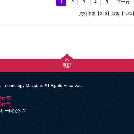
李則儀(Tse-Yi LI) 臺灣科技與社會研究學會20
1
2
3
4
5
下一頁
研究的相遇...Emma KOWAL ； 洪文玲(Wen-Ling HONG
Tzu CHANG) 從STS到博雅通識：跟著《科技．社會．人
資料筆數【250】頁數【1/25
(Wen-Hua KUO) STS新人發聲：葉筱凡...葉筱凡(Hsiao
展開
d Technology Museum. All Rights Reserved.
通位置]
通位置]
年初一固定休館