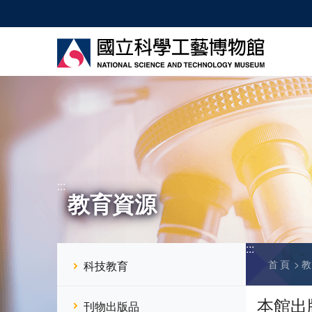
跳
到
主
要
內
容
:::
教育資源
:::
首頁
科技教育
本館出
刊物出版品