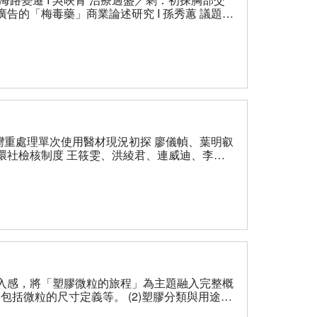
的「梅毒藥」商業論述研究 Ι 孫秀蕙 議題與
與AI科技協作的人社研究指引探索 Ι 林文源 人
AI 研究倫理探討：歷史學 Ι 李卓穎 人文社會科學
碩斌 AI 與人社研究倫理：擺盪在最好與最壞年代裡
ted Technologies in the Making of a Cosmetics
niversity Press. 近代中國「民間工業」的全球本土面向 Ι
臺灣重處理單次使用醫材現況初探 廖儀幀、葉明叡
環社檢核制度 王筱雯、洪綾君、連威迪、李明
and Space in Science, Technology, and the
of Chicago Press. 何雨潔 評斷的社會，社會的診斷：評野
」を患うということ。東京：慶應義塾大学出版
入感，將「塑膠微粒的旅程」為主題融入完整概
包括微粒的尺寸定義等。 (2)塑膠分類與用途：
)環境荷爾蒙：如雙酚A等持久性有機汙染物被塑膠