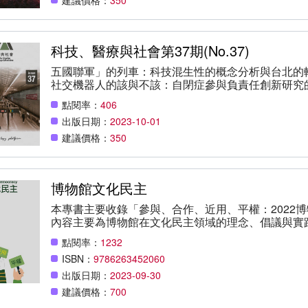
Groundwater Governance 何俊頤（Chun-Yi HO） 許厝分校遷校的爭議是一場「被製造的科學爭
議」嗎？ Was Controversy over the Relocation of Cia
“Manufactured Scientific Controversy”? 曾雅榮（Nga Wing TSA
科技、醫療與社會第37期(No.37)
演變與政策發展：多元流模式分析 The Evolution of Job Str
Policy Responses in Taiwan: A Multiple-Strea
五國聯軍」的列車：科技混生性的概念分析與台北的軌道運輸系
HUANG） 台灣的「飛碟學」發展之初探（1975-2005） A Preliminary Study on the History of ”
社交機器人的該與不該：自閉症參與負責任創新研究的戲劇方法..
UFOlogy ” in Taiwan (1975-2005) 梁廷毓（Ting-yu LIANG） 書評 在社會生
農業共學行動的公共化路徑...林淑惠（Shu-Hui LIN）
Carsten, Janet (2019). Blood Work: Life and Laborat
點閱率：
406
Ming CHIEN） 人工智慧科研倫理與風險之基本認識...甘偵蓉（Zhen-Rong GAN） 實作中的人神關
press. 徐郁縈（Yu-Yin Hsu）
出版日期：
2023-10-01
係：評Luhrmann, Tanya M. (2020). How God Becomes R
Others. Princeton, NJ: Princeton University Press...邱立
建議價格：
350
理學史：評McVeigh, Brian J. (2017). The History of Ja
1875-1950. London: Bloomsbury....許維安（Weian HSU ） 臺灣第一件科技類國寶（N
交叉分子束儀器（HOPE）...黃俊夫（Jun-Fu HUANG）、陳
博物館文化民主
──開箱：傳播科技特展」的策展思路...陳玫岑（Mei- Tsen CHEN ） 
碰上科技與社會研究...萬宗綸（Tsung-Lun Alan WAN ） 全球民族誌視野下的科技與
本專書主要收錄「參與、合作、近用、平權：2022
Science, Technology, and Society in the Context
內容主要為博物館在文化民主領域的理念、倡議與實
）
館長序 所長序 校長序 主編序 林崇熙-博物館公共參與何以如此困難
點閱率：
1232
Connecting Cultural Heritage with Digital Audienc
ISBN：
9786263452060
as Strategy at SMK–the National Gallery 
包容性設計試析...70 林誠夏-臺灣開放館聯運動的發展
出版日期：
2023-09-30
科工館與中油公司協力保存高雄煉油廠文化性資產...1
建議價格：
700
路:正修科大與文資局及畫廊協會的協作...158 Margaret Anders