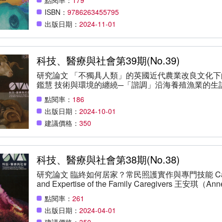
微粒所吸附。 (4)生物體代謝循環系統：人體的呼吸
ISBN：
9786263455795
出版日期：
2024-11-01
科技、醫療與社會第39期(No.39)
研究論文 「不獨具人類」的英國近代農業改良文化下
鑑慧 技術與環境的纏繞─「諧調」沿海養殖漁業的生
「臺北機廠」的性質與技術紋理（1885-1958） 曾令毅 研究紀要 目標對象、關係人與集體責任
點閱率：
186
學傳播課程中的科學技術倫理 區曣中 書評與書介 如何認識爭議邊境：評Rogaski, Ruth（2022）.
出版日期：
2024-10-01
Knowing Manchuria: Environments, the Senses, and
Chicago, IL: University of Chicago Press. 蔡令儀 議題與討論 STS與現代史的相互渴望：以《天演
建議價格：
350
論》與科學文化權威的興起為例 雷祥麟 朝向審議式
談場次會議紀實 范玟芳 新人發聲 科技、社會與物質性：拓展環境經濟地理的前沿研究 廖昱凱 從
1435mm到3nm：跨國科技的歷史與社會學 黃令名
科技、醫療與社會第38期(No.38)
研究論文 臨終如何居家？常民照護實作與專門技能 Caring for th
and Expertise of the Family Caregivers 王安琪（Anne-chie WA
童家長的另類醫療經驗 Putting Kids to Trials: The Experi
點閱率：
261
Medicine among Parents of Kids with Symptoms of I
出版日期：
2024-04-01
（Tzu-Chin LIN） 追尋「夠用」的環境資料：戰後臺灣地下水治理的技術官僚與分層政治 Searching
for ‘Sufficient’ Environmental Data: Post Taiwan’s Tec
建議價格：
350