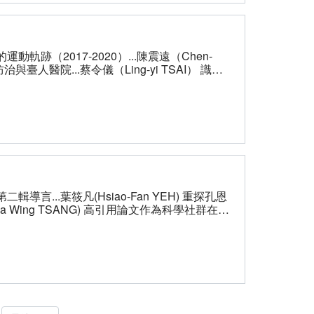
-文化基本法在文化近用、文化平權等文化民主的內涵與未來的
（2017-2020）...陳震遠（Chen-
N） 社群媒體與AI科技政治效
I：ANT取徑朝向AI
cago: University of Chicago Press....萬宗綸
iversity of Chicago Press....連品薰（Pin-Xun
...葉筱凡(Hsiao-Fan YEH) 重探孔恩
 Wing TSANG) 高引用論文作為科學社群在自
.楊倍昌(Bei-Chang YANG) 拼裝公民
hun LEE) 在平面圖與展場間浮現：行動者網絡
 永續性設計建議的涓滴拼裝：評Hung, Ching
havior-Steering Technology. Eindhoven, The
nology...劉旭鈞(Hsu-Chun LIU) 毒藥的利害：評Liu,
n Medieval China. Seattle: University of
AN) 「現象」與「詮釋」之外：貝斯蘭姆心理博物館觀察...