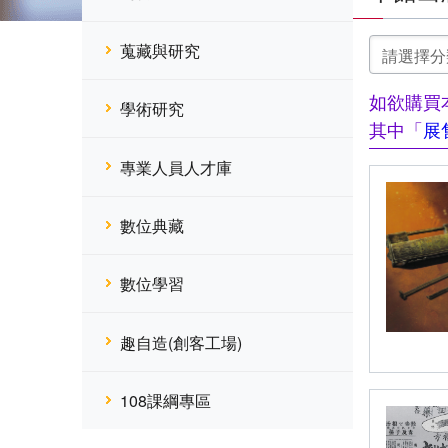
選
蒐藏與研究
擇
分
類
如欲購買
學術研究
其中「
展
專業人員人才庫
數位典藏
數位學習
趣自造(創客工場)
108課綱專區