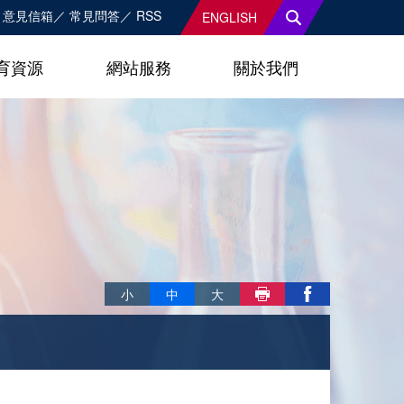
意見信箱
常見問答
RSS
ENGLISH
育資源
網站服務
關於我們
略過字型切換，社群分享工具列
小
中
大