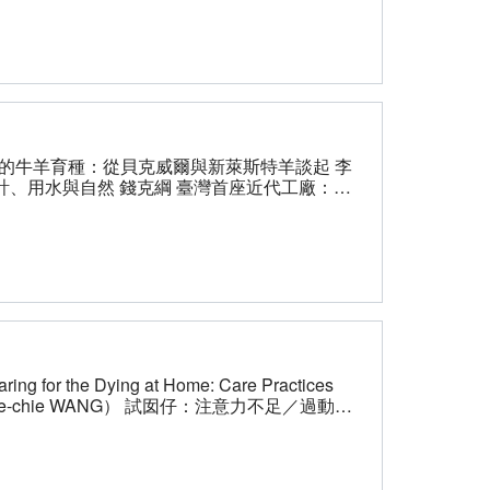
系統、消化系統等。
的牛羊育種：從貝克威爾與新萊斯特羊談起 李
計、用水與自然 錢克綱 臺灣首座近代工廠：
：科
 Natural Knowledge on an Asian Borderland.
治理與負責任的AI創新：公民審議大會之專家對
e Dying at Home: Care Practices
NG） 試囡仔：注意力不足／過動孩
ence of Complementary and Alternative
nattentiveness and/or Hyperactivity 林子勤
hnocratic and the Politics of Stratigraphy of