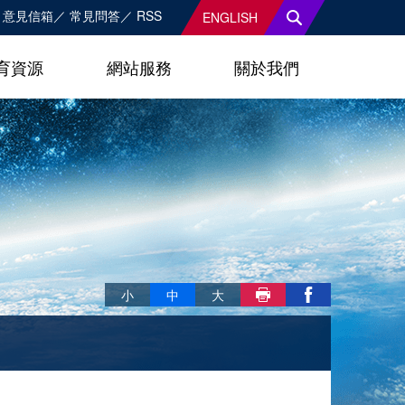
意見信箱
常見問答
RSS
ENGLISH
育資源
網站服務
關於我們
略過字型切換，社群分享工具列
小
中
大