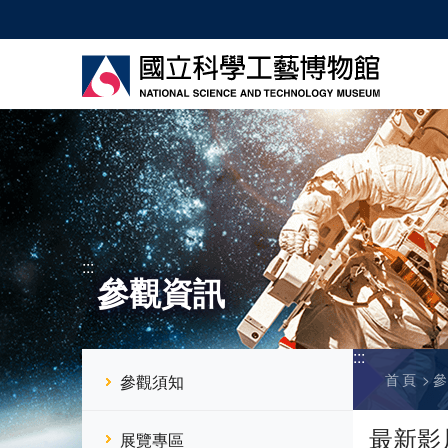
跳
到
主
要
內
容
:::
參觀資訊
:::
首頁
參觀須知
最新影
展覽專區