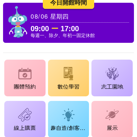
今日開館時間
08/06
星期四
09:00
ー
17:00
每週一、除夕、年初一固定休館
團體預約
數位學習
志工園地
線上購票
趣自造(創客工場)
展示