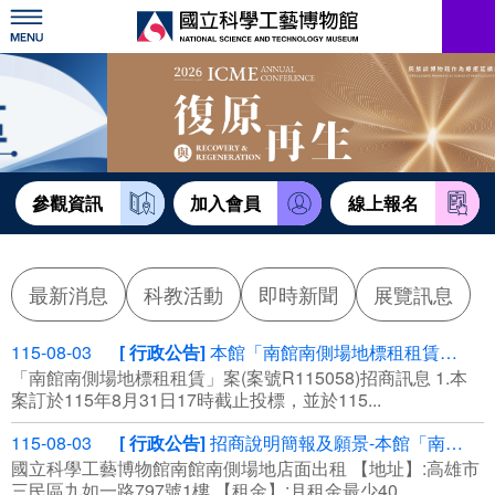
跳
到
主
要
內
訊息公告
容
參觀資訊
教育資源
參觀資訊
加入會員
線上報名
網站服務
最新消息
科教活動
即時新聞
展覽訊息
關於我們
115-08-03
行政公告
本館「南館南側場地標租租賃」案(案號R115058)第3次公告，⾃115年8月3日起公開領標
「南館南側場地標租租賃」案(案號R115058)招商訊息 1.本
English
案訂於115年8⽉31⽇17時截⽌投標，並於115...
115-08-03
行政公告
招商說明簡報及願景-本館「南館南側場地標租租賃」案(案號R115058)
國立科學工藝博物館南館南側場地店面出租 【地址】:高雄市
三民區九如一路797號1樓 【租金】:月租金最少40...