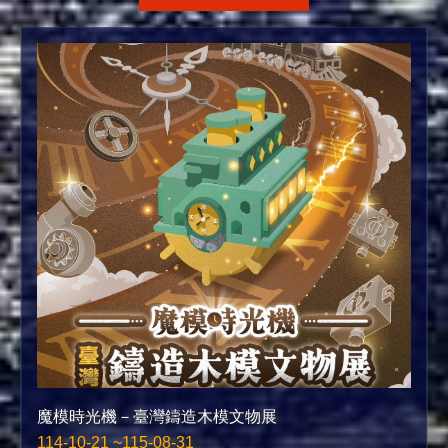
魔模時光機－臺灣鑄造木模文物展
114-10-21 ~115-08-31