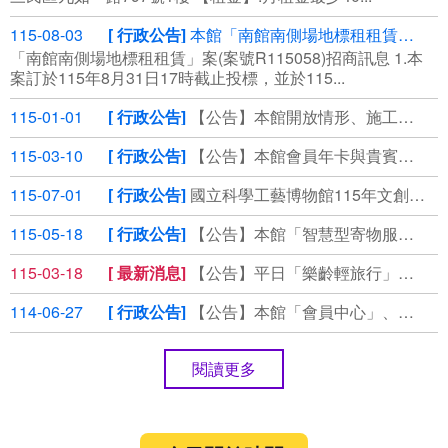
115-08-03
行政公告
本館「南館南側場地標租租賃」案(案號R115058)第3次公告，⾃115年8月3日起公開領標
「南館南側場地標租租賃」案(案號R115058)招商訊息 1.本
案訂於115年8⽉31⽇17時截⽌投標，並於115...
115-01-01
行政公告
【公告】本館開放情形、施工管制通報
115-03-10
行政公告
【公告】本館會員年卡與貴賓券使用期限延長說明
115-07-01
行政公告
國立科學工藝博物館115年文創商品徵選
115-05-18
行政公告
【公告】本館「智慧型寄物服務」說明
115-03-18
最新消息
【公告】平日「樂齡輕旅行」套裝優惠，即刻預約！
114-06-27
行政公告
【公告】本館「會員中心」、「掌握科工」個資保存期限說明
閱讀更多