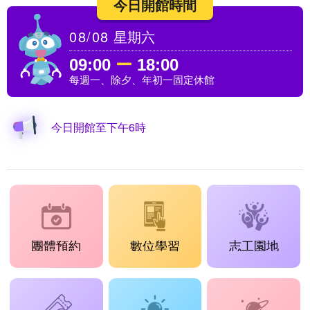
今日開館時間
08/08
星期六
09:00
ー
18:00
每週一、除夕、年初一固定休館
今日開館至下午6時
團體預約
數位學習
志工園地