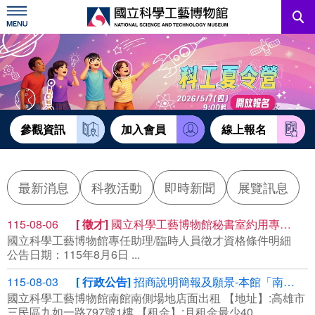
跳
到
主
要
內
訊息公告
容
參觀資訊
教育資源
參觀資訊
加入會員
線上報名
網站服務
最新消息
科教活動
即時新聞
展覽訊息
關於我們
115-08-06
徵才
國立科學工藝博物館秘書室約用專任助理
國立科學工藝博物館專任助理/臨時人員徵才資格條件明細
English
公告日期：115年8月6日 ...
115-08-03
行政公告
招商說明簡報及願景-本館「南館南側場地標租租賃」案(案號R115058)
國立科學工藝博物館南館南側場地店面出租 【地址】:高雄市
三民區九如一路797號1樓 【租金】:月租金最少40...